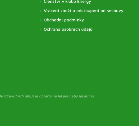
Členství v klubu Energy
Vrácení zboží a odstoupení od smlouvy
Obchodní podmínky
Ochrana osobních údajů
ě zdravotních obtíží se obraťte na lékaře nebo lékárníka.