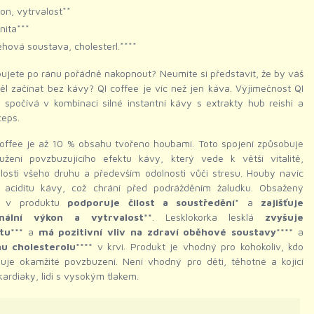
on, vytrvalost**
nita***
hová soustava, cholesterl.****
ujete po ránu pořádně nakopnout? Neumíte si představit, že by váš
l začínat bez kávy? QI coffee je víc než jen káva. Výjimečnost QI
 spočívá v kombinaci silné instantní kávy s extrakty hub reishi a
ceps.
coffee je až 10 % obsahu tvořeno houbami. Toto spojení způsobuje
oužení povzbuzujícího efektu kávy, který vede k větší vitalitě,
losti všeho druhu a především odolnosti vůči stresu. Houby navíc
jí aciditu kávy, což chrání před podrážděním žaludku. Obsažený
n v produktu
podporuje čilost a soustředění*
a
zajišťuje
mální výkon a vytrvalost**
. Lesklokorka lesklá
zvyšuje
tu***
a
má pozitivní vliv na zdraví oběhové soustavy****
a
nu cholesterolu****
v krvi. Produkt je vhodný pro kohokoliv, kdo
buje okamžité povzbuzení. Není vhodný pro děti, těhotné a kojící
kardiaky, lidi s vysokým tlakem.