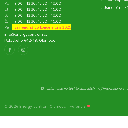
Po
9.00 - 12.30, 13.30 - 18.00
Jsme přímí zá
Út
9.00 - 12.30, 13.30 - 16.00
St
9.00 - 12.30, 13.30 - 18.00
Čt
9.00 - 12.30, 13.30 - 16.00
Pá
zavřeno až do konce srpna 2026
info@energycentrum.cz
Palackého 642/13, Olomouc
Informace na těchto stránkách mají informativní char
© 2026 Energy centrum Olomouc. Tvořeno s
❤