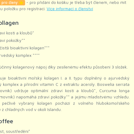
- pro přidání do košíku je třeba být členem, nebo mít
 pro členy
ku položku pro registraci.
Více informací o členství
ollagen
aví kostí a kloubů*
aví pokožky**
čistší bioaktivní kolagen***
rvédský komplex ****
účinný kolagenový nápoj díky zesílenému efektu působení 3 složek.
je bioaktivní mořský kolagen I. a II. typu doplněný o ajurvédský
ý komplex a přírodní vitamin C z extraktu aceroly. Boswelia serrata
dlovník) udržuje optimální zdraví kostí a kloubů*, Curcuma longa
umovník) napomáhá zdraví pokožky** a jejímu mladistvému vzhledu.
ť pečlivě vybraný kolagen pochází z volného hlubokomořského
 z chladných vod v okolí Islandu.
offee
ost, soustředění*