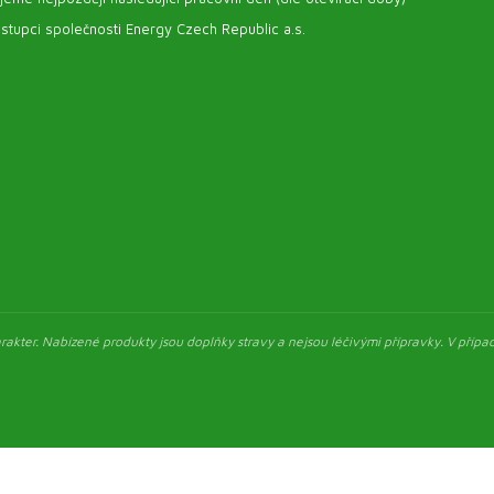
stupci společnosti Energy Czech Republic a.s.
akter. Nabízené produkty jsou doplňky stravy a nejsou léčivými přípravky. V případ