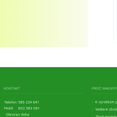
KONTAKT
PROČ NAKUPO
Telefon:
585 224 641
K výrobkům p
Mobil:
602 583 091
Veškeré zbož
Otevírací doba:
Zboží expeduj