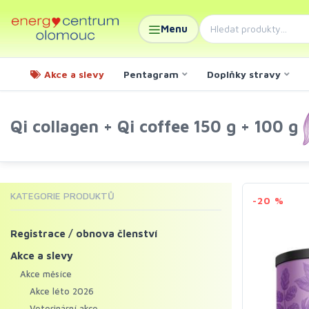
Menu
Akce a slevy
Pentagram
Doplňky stravy
Qi collagen + Qi coffee 150 g + 100 g
KATEGORIE PRODUKTŮ
-20 %
Registrace / obnova členství
Akce a slevy
Akce měsíce
Akce léto 2026
Veterinární akce