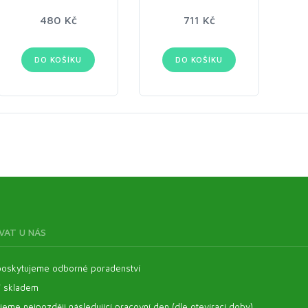
480 Kč
711 Kč
DO KOŠÍKU
DO KOŠÍKU
VAT U NÁS
oskytujeme odborné poradenství
í skladem
eme nejpozději následující pracovní den (dle otevírací doby)