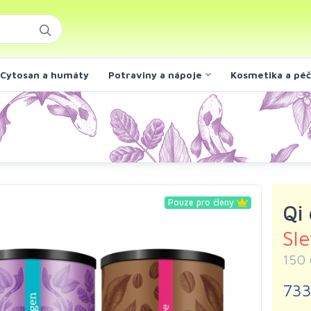
Cytosan a humáty
Potraviny a nápoje
Kosmetika a pé
Pouze pro členy
Qi 
Sl
150 
733