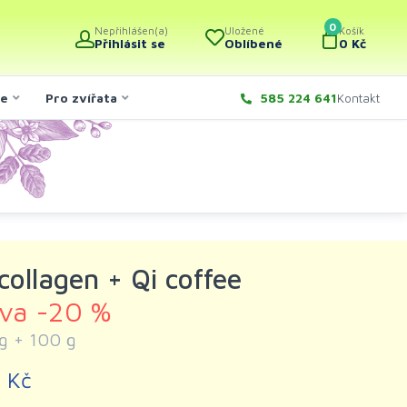
0
Nepřihlášen(a)
Uložené
Košík
Přihlásit se
Oblíbené
0 Kč
če
Pro zvířata
585 224 641
Kontakt
collagen + Qi coffee
eva -20 %
g + 100 g
 Kč