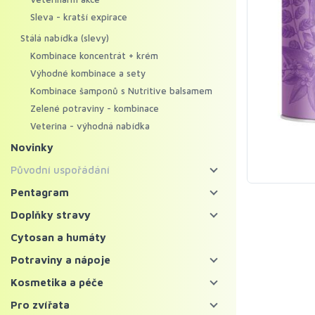
Sleva - kratší expirace
Stálá nabídka (slevy)
Kombinace koncentrát + krém
Výhodné kombinace a sety
Kombinace šamponů s Nutritive balsamem
Zelené potraviny - kombinace
Veterina - výhodná nabídka
Novinky
Původní uspořádání
Energy food
Pentagram
Pentagram - bylinné koncentráty
Koncentráty
Doplňky stravy
Pentagram - regenerační krémy
Krémy
Bylinné koncentráty
Cytosan a humáty
Mycosynergy
Krémy XXL
Probiotika a trávení
Potraviny a nápoje
Solitérní bylinné koncentráty
Krémy Profi
Imunita
Zelené potraviny
Kosmetika a péče
Ostatní bylinné koncentráty
Šampony
Vitaminy, minerály a kolagen
Chlorella a spirulina
Bylinné čaje a nápoje
Pleť
Pro zvířata
Superpotraviny