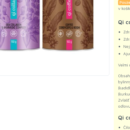
Pouze
v koší
Qi c
Zdr
Zdr
Nej
Aju
Velmi 
Obsahu
bylinn
(kadi
(kurk
Zvláš
odlovu
Qi c
Čil