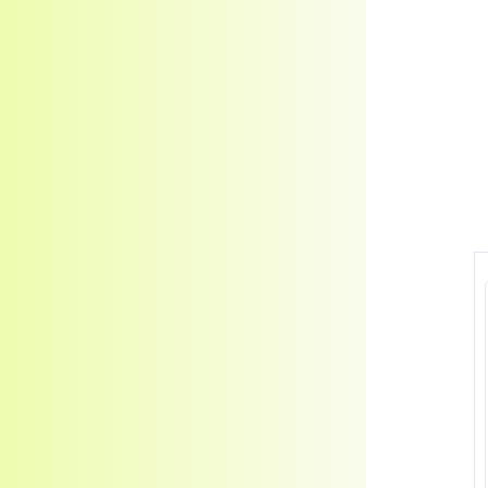
Kosmetické oleje
Veterinární produkty - Pentagram
Veterinární produkty - ostatní
Pomůcky