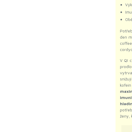
Výk
Imu
Obě
Potřeb
den mě
coffee
cordy
V QI 
prodl
vytrva
snižu
kofei
maxi
imuni
hladi
potře
ženy, 