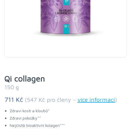
Qi collagen
150 g
711 Kč
(547 Kč pro členy -
více informací
)
Zdraví kostí a kloubů*
Zdraví pokožky**
Nejčistší bioaktivní kolagen***