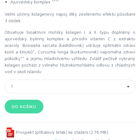
Ajurvédský komplex ****
Velmi účinný kolagenový nápoj díky zesílenému efektu působení
3 složek.
Obsahuje bioaktivní mořský kolagen I. a II. typu doplněný o
ajurvédský bylinný komplex a přírodní vitamin C z extraktu
aceroly. Boswelia serrata (kadidlovník) udržuje optimální zdraví
kostí a kloubů*, Curcuma longa (kurkumovník) napomáhá zdraví
pokožky** a jejímu mladistvému vzhledu. Zvlášť pečlivě vybraný
kolagen pochází z volného hlubokomořského odlovu z chladných
vod v okolí Islandu.
Prospekt (příbalový leták) ke stažení (2.76 MB).