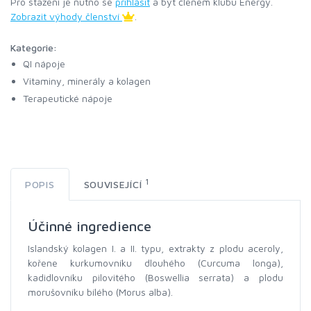
Pro stažení je nutno se
přihlásit
a být členem klubu Energy.
Zobrazit výhody členství
.
Kategorie:
QI nápoje
Vitaminy, minerály a kolagen
Terapeutické nápoje
1
POPIS
SOUVISEJÍCÍ
Účinné ingredience
Islandský kolagen I. a II. typu, extrakty z plodu aceroly,
kořene kurkumovníku dlouhého (Curcuma longa),
kadidlovníku pilovitého (Boswellia serrata) a plodu
morušovníku bílého (Morus alba).