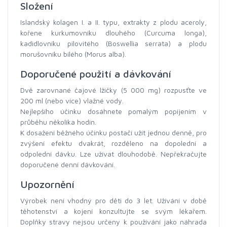
Složení
Islandský kolagen I. a II. typu, extrakty z plodu aceroly,
kořene kurkumovníku dlouhého (Curcuma longa),
kadidlovníku pilovitého (Boswellia serrata) a plodu
morušovníku bílého (Morus alba).
Doporučené použití a dávkování
Dvě zarovnané čajové lžičky (5 000 mg) rozpusťte ve
200 ml (nebo více) vlažné vody.
Nejlepšího účinku dosáhnete pomalým popíjením v
průběhu několika hodin.
K dosažení běžného účinku postačí užít jednou denně, pro
zvýšení efektu dvakrát, rozděleno na dopolední a
odpolední dávku. Lze užívat dlouhodobě. Nepřekračujte
doporučené denní dávkování.
Upozornění
Výrobek není vhodný pro děti do 3 let. Užívání v době
těhotenství a kojení konzultujte se svým lékařem.
Doplňky stravy nejsou určeny k používání jako náhrada