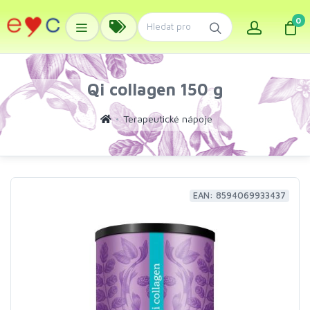
0
Qi collagen 150 g
Terapeutické nápoje
EAN: 8594069933437