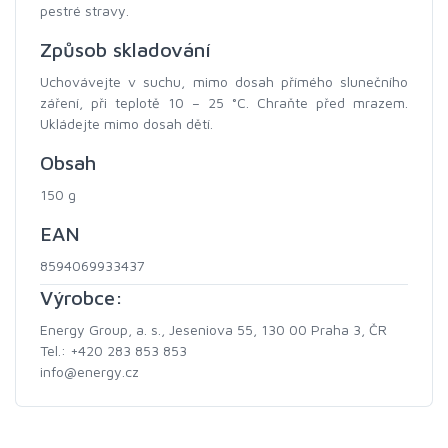
pestré stravy.
Způsob skladování
Uchovávejte v suchu, mimo dosah přímého slunečního
záření, při teplotě 10 – 25 °C. Chraňte před mrazem.
Ukládejte mimo dosah dětí.
Obsah
150 g
EAN
8594069933437
Výrobce:
Energy Group, a. s., Jeseniova 55, 130 00 Praha 3, ČR
Tel.: +420 283 853 853
info@energy.cz