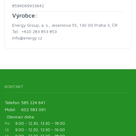
8594069933642
Výrobce:
Energy Group, a. s., Jeseniova 55, 130 00 Praha 3, ČR
Tel.: +420 283 853 853
info@energy.cz
KONTAKT
Telefon:
585 224 641
Mobil:
602 583 091
Otevírací doba:
Po
9.00 - 12.30, 13.30 - 18.00
Út
9.00 - 12.30, 13.30 - 16.00