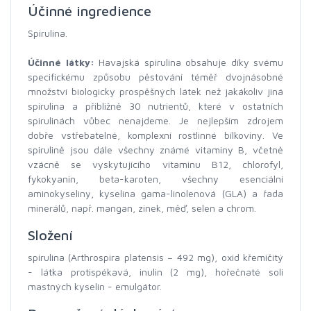
Účinné ingredience
Spirulina.
Účinné látky:
Havajská spirulina obsahuje díky svému
specifickému způsobu pěstování téměř dvojnásobné
množství biologicky prospěšných látek než jakákoliv jiná
spirulina a přibližně 30 nutrientů, které v ostatních
spirulinách vůbec nenajdeme. Je nejlepším zdrojem
dobře vstřebatelné, komplexní rostlinné bílkoviny. Ve
spirulině jsou dále všechny známé vitaminy B, včetně
vzácně se vyskytujícího vitaminu B12, chlorofyl,
fykokyanin, beta-karoten, všechny esenciální
aminokyseliny, kyselina gama-linolenová (GLA) a řada
minerálů, např. mangan, zinek, měď, selen a chrom.
Složení
spirulina (Arthrospira platensis – 492 mg), oxid křemičitý
- látka protispékavá, inulin (2 mg), hořečnaté soli
mastných kyselin - emulgátor.