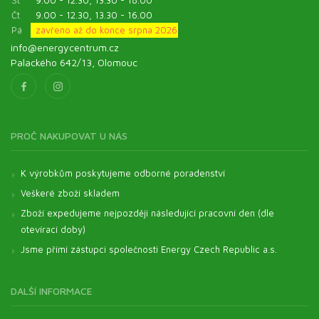
St
9.00 - 12.30, 13.30 - 18.00
Čt
9.00 - 12.30, 13.30 - 16.00
Pá
zavřeno až do konce srpna 2026
info@energycentrum.cz
Palackého 642/13, Olomouc
PROČ NAKUPOVAT U NÁS
K výrobkům poskytujeme odborné poradenství
Veškeré zboží skladem
Zboží expedujeme nejpozději následující pracovní den (dle
otevírací doby)
Jsme přímí zástupci společnosti Energy Czech Republic a.s.
DALŠÍ INFORMACE