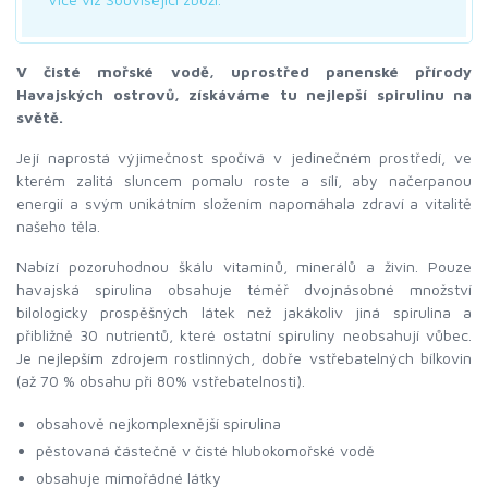
V čisté mořské vodě, uprostřed panenské přírody
Havajských ostrovů, získáváme tu nejlepší spirulinu na
světě.
Její naprostá výjimečnost spočívá v jedinečném prostředí, ve
kterém zalitá sluncem pomalu roste a sílí, aby načerpanou
energií a svým unikátním složením napomáhala zdraví a vitalitě
našeho těla.
Nabízí pozoruhodnou škálu vitaminů, minerálů a živin. Pouze
havajská spirulina obsahuje téměř dvojnásobné množství
bilologicky prospěšných látek než jakákoliv jiná spirulina a
přibližně 30 nutrientů, které ostatní spiruliny neobsahují vůbec.
Je nejlepším zdrojem rostlinných, dobře vstřebatelných bílkovin
(až 70 % obsahu při 80% vstřebatelnosti).
obsahově nejkomplexnější spirulina
pěstovaná částečně v čisté hlubokomořské vodě
obsahuje mimořádné látky