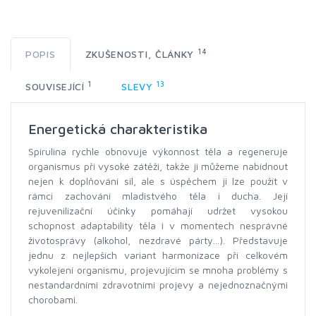
14
POPIS
ZKUŠENOSTI, ČLÁNKY
1
13
SOUVISEJÍCÍ
SLEVY
Energetická charakteristika
Spirulina rychle obnovuje výkonnost těla a regeneruje
organismus při vysoké zátěži, takže ji můžeme nabídnout
nejen k doplňování sil, ale s úspěchem ji lze použít v
rámci zachování mladistvého těla i ducha. Její
rejuvenilizační účinky pomáhají udržet vysokou
schopnost adaptability těla i v momentech nesprávné
životosprávy (alkohol, nezdravé párty...). Představuje
jednu z nejlepších variant harmonizace při celkovém
vykolejení organismu, projevujícím se mnoha problémy s
nestandardními zdravotními projevy a nejednoznačnými
chorobami.