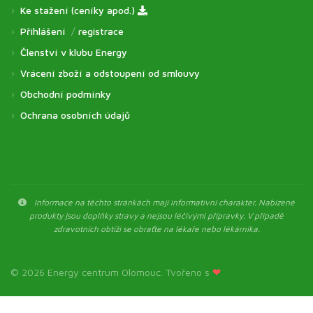
Ke stažení (ceníky apod.)
Přihlášení
/
registrace
Členství v klubu Energy
Vrácení zboží a odstoupení od smlouvy
Obchodní podmínky
Ochrana osobních údajů
Informace na těchto stránkách mají informativní charakter. Nabízené
produkty jsou doplňky stravy a nejsou léčivými přípravky. V případě
zdravotních obtíží se obraťte na lékaře nebo lékárníka.
© 2026 Energy centrum Olomouc. Tvořeno s
❤