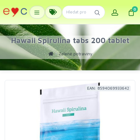
0
Hawaii Spirulina tabs 200 tablet
Zelené potraviny
EAN: 8594069933642