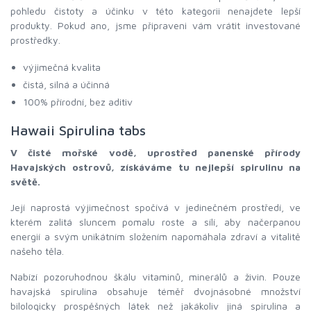
pohledu čistoty a účinku v této kategorii nenajdete lepší
produkty. Pokud ano, jsme připraveni vám vrátit investované
prostředky.
výjimečná kvalita
čistá, silná a účinná
100% přírodní, bez aditiv
Hawaii Spirulina tabs
V čisté mořské vodě, uprostřed panenské přírody
Havajských ostrovů, získáváme tu nejlepší spirulinu na
světě.
Její naprostá výjimečnost spočívá v jedinečném prostředí, ve
kterém zalitá sluncem pomalu roste a sílí, aby načerpanou
energií a svým unikátním složením napomáhala zdraví a vitalitě
našeho těla.
Nabízí pozoruhodnou škálu vitaminů, minerálů a živin. Pouze
havajská spirulina obsahuje téměř dvojnásobné množství
bilologicky prospěšných látek než jakákoliv jiná spirulina a