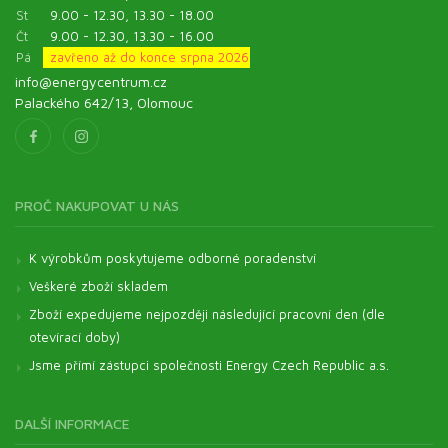
St
9.00 - 12.30, 13.30 - 18.00
Čt
9.00 - 12.30, 13.30 - 16.00
Pá
zavřeno až do konce srpna 2026
info@energycentrum.cz
Palackého 642/13, Olomouc
PROČ NAKUPOVAT U NÁS
K výrobkům poskytujeme odborné poradenství
Veškeré zboží skladem
Zboží expedujeme nejpozději následující pracovní den (dle
otevírací doby)
Jsme přímí zástupci společnosti Energy Czech Republic a.s.
DALŠÍ INFORMACE