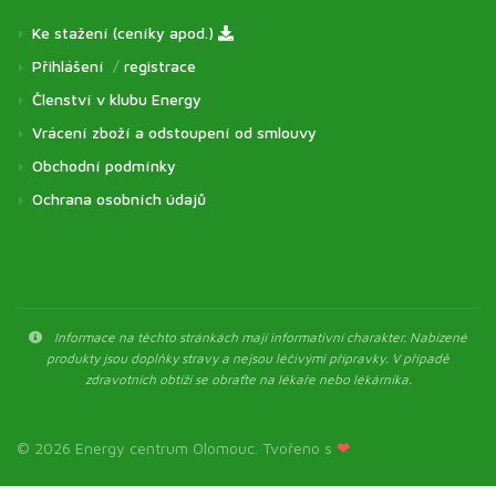
Ke stažení (ceníky apod.)
Přihlášení
/
registrace
Členství v klubu Energy
Vrácení zboží a odstoupení od smlouvy
Obchodní podmínky
Ochrana osobních údajů
Informace na těchto stránkách mají informativní charakter. Nabízené
produkty jsou doplňky stravy a nejsou léčivými přípravky. V případě
zdravotních obtíží se obraťte na lékaře nebo lékárníka.
© 2026 Energy centrum Olomouc. Tvořeno s
❤