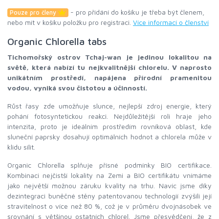
- pro přidání do košíku je třeba být členem,
Pouze pro členy
nebo mít v košíku položku pro registraci.
Více informací o členství
Organic Chlorella tabs
Tichomořský ostrov Tchaj-wan je jedinou lokalitou na
světě, která nabízí tu nejkvalitnější chlorelu. V naprosto
unikátním prostředí, napájena přírodní pramenitou
vodou, vyniká svou čistotou a účinností.
Růst řasy zde umožňuje slunce, nejlepší zdroj energie, který
pohání fotosyntetickou reakci. Nejdůležitější roli hraje jeho
intenzita, proto je ideálním prostředím rovníková oblast, kde
sluneční paprsky dosahují optimálních hodnot a chlorela může v
klidu sílit.
Organic Chlorella splňuje přísné podmínky BIO certifikace.
Kombinaci nejčistší lokality na Zemi a BIO certifikátu vnímáme
jako největší možnou záruku kvality na trhu. Navíc jsme díky
dezintegraci buněčné stěny patentovanou technologií zvýšili její
stravitelnost o více než 80 %, což je v průměru dvojnásobek ve
srovnání s většinou ostatních chlorel. Jsme přesvědčeni, že z