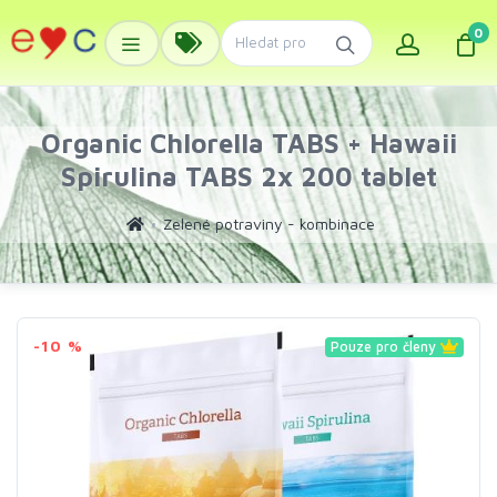
0
Organic Chlorella TABS + Hawaii
Spirulina TABS 2x 200 tablet
Zelené potraviny - kombinace
-10 %
Pouze pro členy