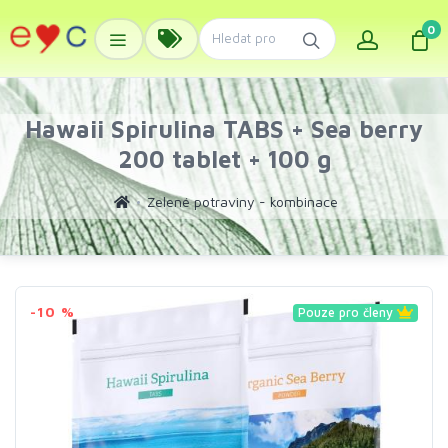
0
Hawaii Spirulina TABS + Sea berry
200 tablet + 100 g
Zelené potraviny - kombinace
-10 %
Pouze pro členy