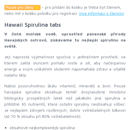
- pro přidání do košíku je třeba být členem,
Pouze pro členy
nebo mít v košíku položku pro registraci.
Více informací o členství
Hawaii Spirulina tabs
V čisté mořské vodě, uprostřed panenské přírody
Havajských ostrovů, získáváme tu nejlepší spirulinu na
světě.
Její naprostá výjimečnost spočívá v jedinečném prostředí, ve
kterém zalitá sluncem pomalu roste a sílí, aby načerpanou
energií a svým unikátním složením napomáhala zdraví a vitalitě
našeho těla.
Nabízí pozoruhodnou škálu vitaminů, minerálů a živin. Pouze
havajská spirulina obsahuje téměř dvojnásobné množství
bilologicky prospěšných látek než jakákoliv jiná spirulina a
přibližně 30 nutrientů, které ostatní spiruliny neobsahují vůbec.
Je nejlepším zdrojem rostlinných, dobře vstřebatelných bílkovin
(až 70 % obsahu při 80% vstřebatelnosti).
obsahově nejkomplexnější spirulina