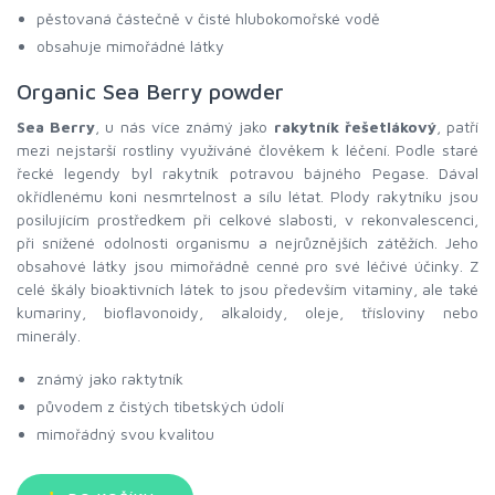
pěstovaná částečně v čisté hlubokomořské vodě
obsahuje mimořádné látky
Organic Sea Berry powder
Sea Berry
, u nás více známý jako
rakytník řešetlákový
, patří
mezi nejstarší rostliny využíváné člověkem k léčení. Podle staré
řecké legendy byl rakytník potravou bájného Pegase. Dával
okřídlenému koni nesmrtelnost a sílu létat. Plody rakytníku jsou
posilujícím prostředkem při celkové slabosti, v rekonvalescenci,
při snížené odolnosti organismu a nejrůznějších zátěžích. Jeho
obsahové látky jsou mimořádně cenné pro své léčivé účinky. Z
celé škály bioaktivních látek to jsou především vitaminy, ale také
kumariny, bioflavonoidy, alkaloidy, oleje, třísloviny nebo
minerály.
známý jako raktytník
původem z čistých tibetských údolí
mimořádný svou kvalitou