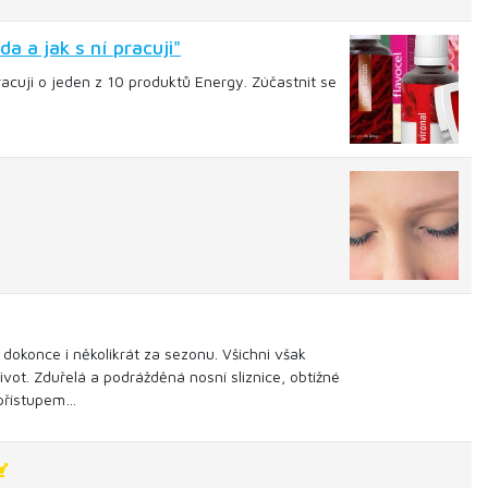
 a jak s ní pracuji"
acuji o jeden z 10 produktů Energy. Zúčastnit se
okonce i několikrát za sezonu. Všichni však
vot. Zduřelá a podrážděná nosní sliznice, obtížné
 přístupem…