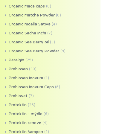
Organic Maca caps
(8)
Organic Matcha Powder
(8)
Organic Nigella Sativa
(4)
Organic Sacha Inchi
(7)
Organic Sea Berry oil
(3)
Organic Sea Berry Powder
(8)
Peralgin
(25)
Probiosan
(39)
Probiosan inovum
(1)
Probiosan Inovum Caps
(8)
Probiovet
(7)
Protektin
(35)
Protektin - mýdlo
(6)
Protektin renove
(4)
Protektin šampon
(1)