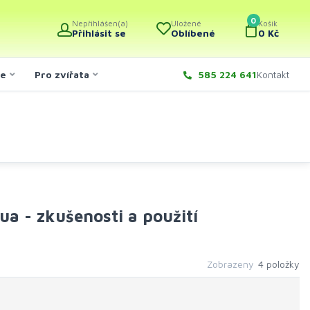
0
Nepřihlášen(a)
Uložené
Košík
Přihlásit se
Oblíbené
0 Kč
če
Pro zvířata
585 224 641
Kontakt
ua - zkušenosti a použití
Zobrazeny
4 položky