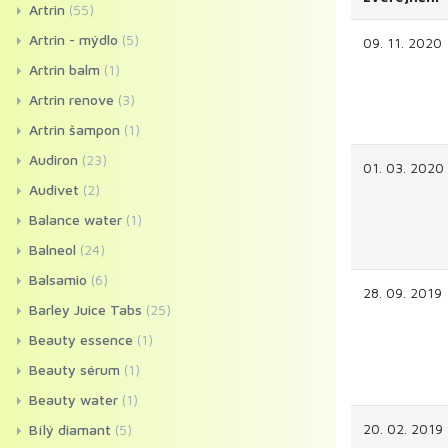
Artrin
(55)
Artrin - mýdlo
(5)
09. 11. 2020
Artrin balm
(1)
Artrin renove
(3)
Artrin šampon
(1)
Audiron
(23)
01. 03. 2020
Audivet
(2)
Balance water
(1)
Balneol
(24)
Balsamio
(6)
28. 09. 2019
Barley Juice Tabs
(25)
Beauty essence
(1)
Beauty sérum
(1)
Beauty water
(1)
20. 02. 2019
Bílý diamant
(5)