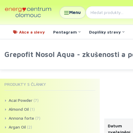
Menu
Akce a slevy
Pentagram
Doplňky stravy
Grepofit Nosol Aqua - zkušenosti a p
PRODUKTY S ČLÁNKY
Acai Powder
(7)
Almond Oil
(1)
Annona forte
(7)
Datum
Argan Oil
(2)
zveřejnění