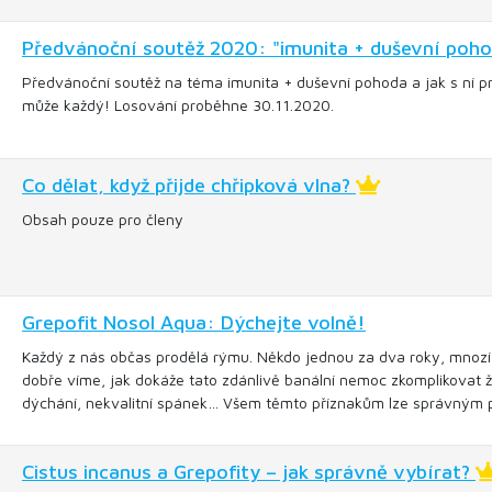
Předvánoční soutěž 2020: "imunita + duševní pohoda
Předvánoční soutěž na téma imunita + duševní pohoda a jak s ní pr
může každý! Losování proběhne 30.11.2020.
Co dělat, když přijde chřipková vlna?
Obsah pouze pro členy
Grepofit Nosol Aqua: Dýchejte volně!
Každý z nás občas prodělá rýmu. Někdo jednou za dva roky, mnozí d
dobře víme, jak dokáže tato zdánlivě banální nemoc zkomplikovat ži
dýchání, nekvalitní spánek… Všem těmto příznakům lze správným
Cistus incanus a Grepofity – jak správně vybírat?