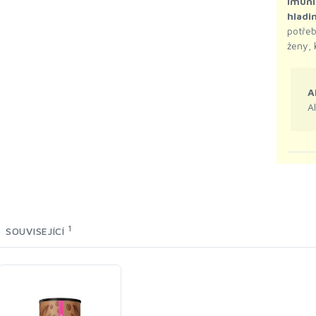
imuni
hladi
potře
ženy, 
A
A
1
SOUVISEJÍCÍ