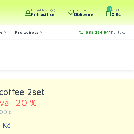
0
Nepřihlášen(a)
Uložené
Košík
Přihlásit se
Oblíbené
0 Kč
če
Pro zvířata
585 224 641
Kontakt
coffee 2set
eva -20 %
00 g
 Kč