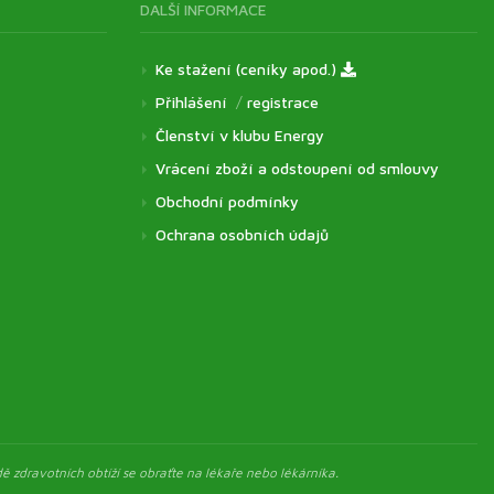
DALŠÍ INFORMACE
Ke stažení (ceníky apod.)
Přihlášení
/
registrace
Členství v klubu Energy
Vrácení zboží a odstoupení od smlouvy
Obchodní podmínky
Ochrana osobních údajů
ě zdravotních obtíží se obraťte na lékaře nebo lékárníka.