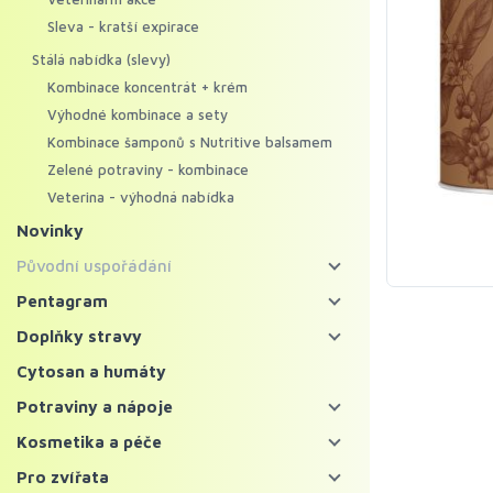
Sleva - kratší expirace
Stálá nabídka (slevy)
Kombinace koncentrát + krém
Výhodné kombinace a sety
Kombinace šamponů s Nutritive balsamem
Zelené potraviny - kombinace
Veterina - výhodná nabídka
Novinky
Původní uspořádání
Energy food
Pentagram
Pentagram - bylinné koncentráty
Koncentráty
Doplňky stravy
Pentagram - regenerační krémy
Krémy
Bylinné koncentráty
Cytosan a humáty
Mycosynergy
Krémy XXL
Probiotika a trávení
Potraviny a nápoje
Solitérní bylinné koncentráty
Krémy Profi
Imunita
Zelené potraviny
Kosmetika a péče
Ostatní bylinné koncentráty
Šampony
Vitaminy, minerály a kolagen
Chlorella a spirulina
Bylinné čaje a nápoje
Pleť
Pro zvířata
Superpotraviny