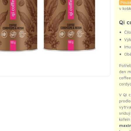
Pouze
v koší
Qi c
Čil
Výk
Imu
Obě
Potřeb
den mě
coffee
cordy
V QI 
prodl
vytrva
snižu
kofei
maxi