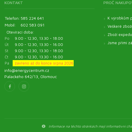
KONTAKT
PROČ NAKUPO
Telefon:
585 224 641
K výrobkům p
Mobil:
602 583 091
Veškeré zbož
Otevírací doba:
Zboží expeduj
Po
9.00 - 12.30, 13.30 - 18.00
Jsme přímí zá
Út
9.00 - 12.30, 13.30 - 16.00
St
9.00 - 12.30, 13.30 - 18.00
Čt
9.00 - 12.30, 13.30 - 16.00
Pá
zavřeno až do konce srpna 2026
info@energycentrum.cz
Palackého 642/13, Olomouc
Informace na těchto stránkách mají informativní char