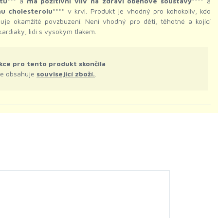
tu***
a
má pozitivní vliv na zdraví oběhové soustavy****
a
nu cholesterolu****
v krvi. Produkt je vhodný pro kohokoliv, kdo
buje okamžité povzbuzení. Není vhodný pro děti, těhotné a kojící
kardiaky, lidi s vysokým tlakem.
kce pro tento produkt skončila
le obsahuje
související zboží.
.