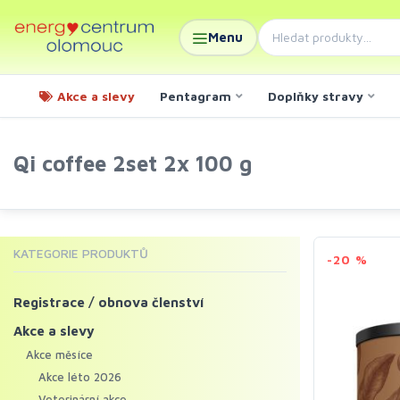
Menu
Akce a slevy
Pentagram
Doplňky stravy
Qi coffee 2set 2x 100 g
KATEGORIE PRODUKTŮ
-20 %
Registrace / obnova členství
Akce a slevy
Akce měsíce
Akce léto 2026
Veterinární akce