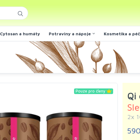
Cytosan a humáty
Potraviny a nápoje
Kosmetika a pé
Pouze pro členy
Qi 
Sl
2x 1
590