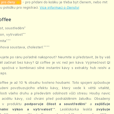
- pro přidání do košíku je třeba být členem, nebo mít
 pro členy
ku položku pro registraci.
Více informací o členství
offee
ost, soustředění*
on, vytrvalost**
nita***
hová soustava, cholesterl.****
ujete po ránu pořádně nakopnout? Neumíte si představit, že by váš
l začínat bez kávy? QI coffee je víc než jen káva. Výjimečnost QI
 spočívá v kombinaci silné instantní kávy s extrakty hub reishi a
ceps.
coffee je až 10 % obsahu tvořeno houbami. Toto spojení způsobuje
oužení povzbuzujícího efektu kávy, který vede k větší vitalitě,
losti všeho druhu a především odolnosti vůči stresu. Houby navíc
jí aciditu kávy, což chrání před podrážděním žaludku. Obsažený
n v produktu
podporuje čilost a soustředění*
a
zajišťuje
mální výkon a vytrvalost**
. Lesklokorka lesklá
zvyšuje