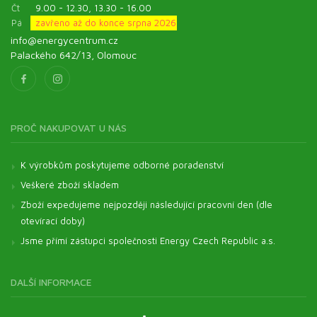
Čt
9.00 - 12.30, 13.30 - 16.00
Pá
zavřeno až do konce srpna 2026
info@energycentrum.cz
Palackého 642/13, Olomouc
PROČ NAKUPOVAT U NÁS
K výrobkům poskytujeme odborné poradenství
Veškeré zboží skladem
Zboží expedujeme nejpozději následující pracovní den (dle
otevírací doby)
Jsme přímí zástupci společnosti Energy Czech Republic a.s.
DALŠÍ INFORMACE