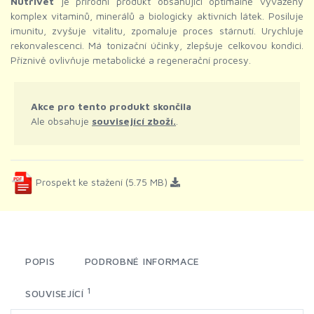
Nutrivet
je přírodní produkt obsahující optimálně vyvážený
komplex vitaminů, minerálů a biologicky aktivních látek. Posiluje
imunitu, zvyšuje vitalitu, zpomaluje proces stárnutí. Urychluje
rekonvalescenci. Má tonizační účinky, zlepšuje celkovou kondici.
Příznivě ovlivňuje metabolické a regenerační procesy.
Akce pro tento produkt skončila
Ale obsahuje
související zboží.
.
Prospekt ke stažení (5.75 MB)
POPIS
PODROBNÉ INFORMACE
1
SOUVISEJÍCÍ