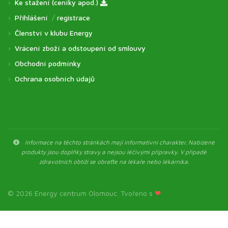
Ke stažení (ceníky apod.)
Přihlášení
/
registrace
Členství v klubu Energy
Vrácení zboží a odstoupení od smlouvy
Obchodní podmínky
Ochrana osobních údajů
Informace na těchto stránkách mají informativní charakter. Nabízené
produkty jsou doplňky stravy a nejsou léčivými přípravky. V případě
zdravotních obtíží se obraťte na lékaře nebo lékárníka.
© 2026 Energy centrum Olomouc. Tvořeno s
❤