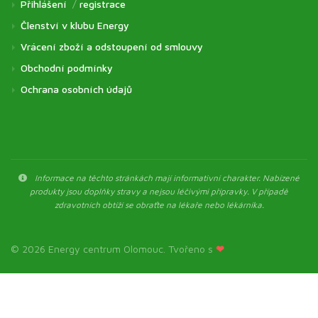
Přihlášení
/
registrace
Členství v klubu Energy
Vrácení zboží a odstoupení od smlouvy
Obchodní podmínky
Ochrana osobních údajů
Informace na těchto stránkách mají informativní charakter. Nabízené
produkty jsou doplňky stravy a nejsou léčivými přípravky. V případě
zdravotních obtíží se obraťte na lékaře nebo lékárníka.
© 2026 Energy centrum Olomouc. Tvořeno s
❤