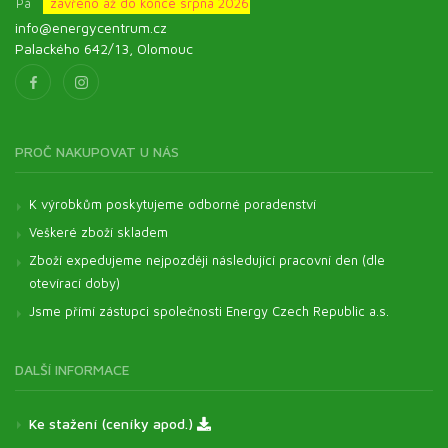
Pá
zavřeno až do konce srpna 2026
info@energycentrum.cz
Palackého 642/13, Olomouc
PROČ NAKUPOVAT U NÁS
K výrobkům poskytujeme odborné poradenství
Veškeré zboží skladem
Zboží expedujeme nejpozději následující pracovní den (dle
otevírací doby)
Jsme přímí zástupci společnosti Energy Czech Republic a.s.
DALŠÍ INFORMACE
Ke stažení (ceníky apod.)