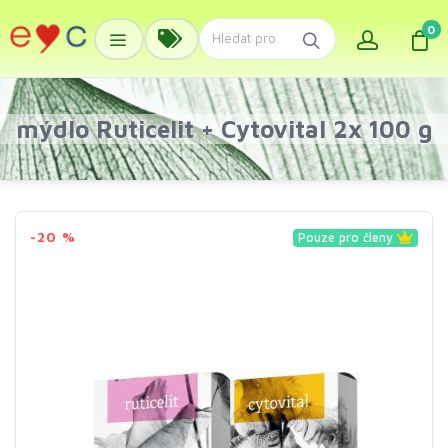
0
mýdlo Ruticelit + Cytovital 2x 100 g
-20 %
Pouze pro členy