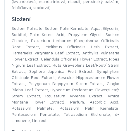
(levandulová, mandarinková, niaouli, peruánský balzám,
řebříčková, smrková).
Složení
Sodium Palmate, Sodium Palm Kernelate, Aqua, Glycerin,
Sorbitol, Palm Kernel Acid, Propylene Glycol, Sodium
Chloride, Extractum Herbarum (Sanguisorba Officinalis
Root Extract, Melilotus Officinalis Herb Extract,
Hamamelis Virginiana Leaf Extract, Anthyllis Vulneraria
Flower Extract, Calendula Officinalis Flower Extract, Ribes
Nigrum Leaf Extract, Ruta Graveolens Leaf/Root/ Strem
Extract, Sophora Japonica Fruit Extract, Symphytum
Officinale Root Extract, Aesculus Hippocastanum Flower
Extract, Polygonum Fagopyrum Strem Extract, Gingko
Biloba Leaf Extract, Hypericum Perforatum Flower/Leaf/
Strem Extract, Rquisetum Arvense Extract, Arnica
Montana Flower Extract), Parfum, Ascorbic Acid,
Potassium Palmate, Potassium Palm Kernelate,
Pentasodium Pentetate, Tetrasodium Etidronate, d-
Limonene, Linalool.