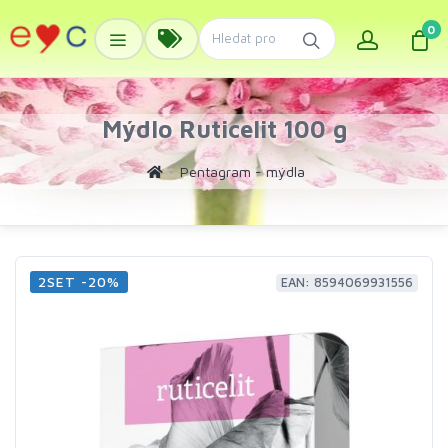
0
Mýdlo Ruticelit 100 g
Pentagram - mýdla
2SET -20%
EAN: 8594069931556