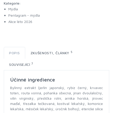
Kategorie:
Mýdla
Pentagram - mýdla
Akce léto 2026
5
POPIS
ZKUŠENOSTI, ČLÁNKY
7
SOUVISEJÍCÍ
Účinné ingredience
Bylinný extrakt (jerlín japonský, rybíz černý, krvavec
toten, routa vonná, pohanka obecná, jinan dvoulaločný,
vilín virginský, přeslička rolní, arnika horská, jírovec
maďal, třezalka tečkovaná, kostival lékařský, komonice
lékařská, měsíček lékařský, úročník bolhoj), éterické silice