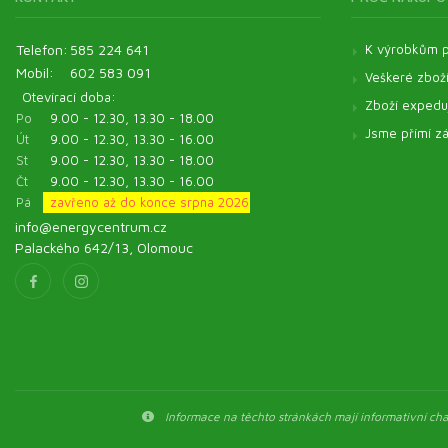
Telefon:
585 224 641
K výrobkům p
Mobil:
602 583 091
Veškeré zbož
Otevírací doba:
Zboží expeduj
Po
9.00 - 12.30, 13.30 - 18.00
Jsme přímí zá
Út
9.00 - 12.30, 13.30 - 16.00
St
9.00 - 12.30, 13.30 - 18.00
Čt
9.00 - 12.30, 13.30 - 16.00
Pá
zavřeno až do konce srpna 2026
info@energycentrum.cz
Palackého 642/13, Olomouc
Informace na těchto stránkách mají informativní char