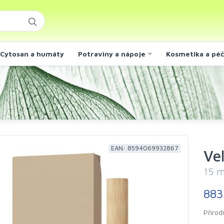
Cytosan a humáty
Potraviny a nápoje
Kosmetika a pé
EAN: 8594069932867
Ve
15 m
883
Přírod