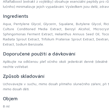
AlfalfaBoost (extrakt z vojtěšky) obsahuje esenciální peptidy pro rů
lučního) minimalizuje jejich vypadávání. Výsledkem jsou delší, zdravé
Ingredients
Aqua, Pentylene Glycol, Glycerin, Squalane, Butylene Glycol, Ri
Culture Conditioned Media Extract, Benzyl Alcohol, Microcryst
Sphingomonas Ferment Extract, Helianthus Annuus Seed Oil, Tocop
Radiata Sprout Extract, Trifolium Pratense Sprout Extract, Dextran
Extract, Sodium Benzoate.
Doporučené použití a dávkování
Aplikujte na odlíčenou pleť očního okolí jedenkrát denně (ideálně 
nechte vstřebat.
Způsob skladování
Uchovávejte v suchu, mimo dosah přímého slunečního záření, při 
mimo dosah dětí.
Objem
8 ml