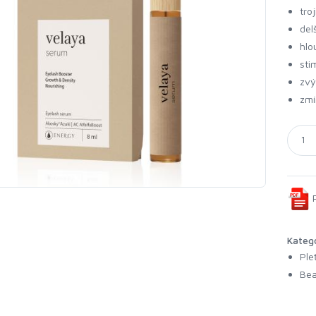
tro
del
hlo
sti
zvý
zmí
P
Kateg
Ple
Bea