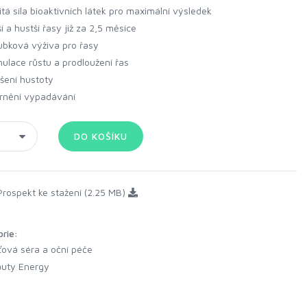
jitá síla bioaktivních látek pro maximální výsledek
ší a hustší řasy již za 2,5 měsíce
ubková výživa pro řasy
mulace růstu a prodloužení řas
šení hustoty
rnění vypadávání
rospekt ke stažení (2.25 MB)
orie:
ťová séra a oční péče
uty Energy