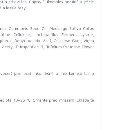
st a zdraví řas. Capixyl™ (komplex peptidů a jetele
 a lesklé řasy.
cinus Communis Seed Oil, Medicago Sativa Callus
alline Cellulose, Lactobacillus Ferment Lysate,
herol, Dehydroacetic Acid, Cellulose Gum, Vigna
, Acetyl Tetrapeptide-3, Trifolium Pratense Flower
večer) jako oční linku těsně u linie kořínků řas a
teplotě 10–25 °C. Chraňte před mrazem. Ukládejte