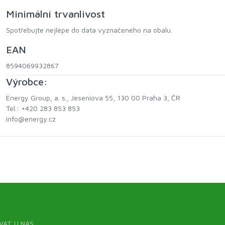
Minimální trvanlivost
Spotřebujte nejlépe do data vyznačeného na obalu.
EAN
8594069932867
Výrobce:
Energy Group, a. s., Jeseniova 55, 130 00 Praha 3, ČR
Tel.: +420 283 853 853
info@energy.cz
VAT U NÁS