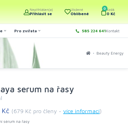
0
Nepřihlášen(a)
Uložené
Košík
Přihlásit se
Oblíbené
0 Kč
če
Pro zvířata
585 224 641
Kontakt
Beauty Energy
laya serum na řasy
l
 Kč
(679 Kč pro členy -
více informací
)
ní sérum na řasy