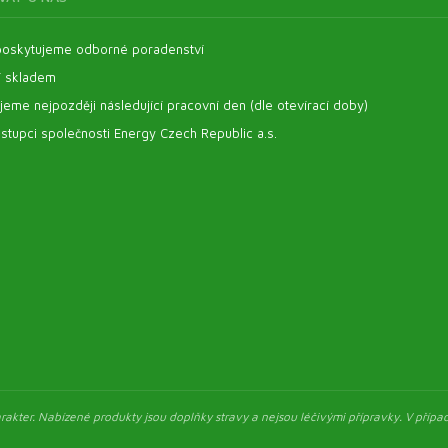
oskytujeme odborné poradenství
í skladem
eme nejpozději následující pracovní den (dle otevírací doby)
stupci společnosti Energy Czech Republic a.s.
akter. Nabízené produkty jsou doplňky stravy a nejsou léčivými přípravky. V případ