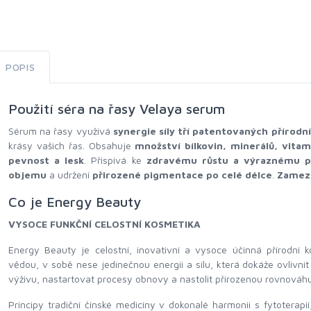
POPIS
Použití séra na řasy Velaya serum
Sérum na řasy využívá
synergie síly tří patentovaných přírodní
krásy vašich řas. Obsahuje
množství bílkovin, minerálů, vitam
pevnost a lesk
. Přispívá ke
zdravému růstu a výraznému pr
objemu
a udržení
přirozené pigmentace po celé délce
.
Zamezu
Co je Energy Beauty
VYSOCE FUNKČNÍ CELOSTNÍ KOSMETIKA
Energy Beauty je celostní, inovativní a vysoce účinná přírodní ko
vědou, v sobě nese jedinečnou energii a sílu, která dokáže ovlivnit
výživu, nastartovat procesy obnovy a nastolit přirozenou rovnováhu
Principy tradiční čínské medicíny v dokonalé harmonii s fytoterapi