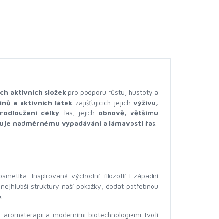
ch aktivních složek
pro podporu růstu, hustoty a
inů a aktivních látek
zajišťujících jejich
výživu,
odloužení délky
řas, jejich
obnově, většímu
je nadměrnému vypadávání a lámavosti řas
.
smetika. Inspirovaná východní filozofií i západní
 nejhlubší struktury naší pokožky, dodat potřebnou
.
í, aromaterapií a moderními biotechnologiemi tvoří