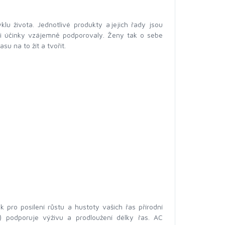
u života. Jednotlivé produkty a jejich řady jsou
mi účinky vzájemně podporovaly. Ženy tak o sebe
u na to žít a tvořit.
 pro posílení růstu a hustoty vašich řas přírodní
o) podporuje výživu a prodloužení délky řas. AC