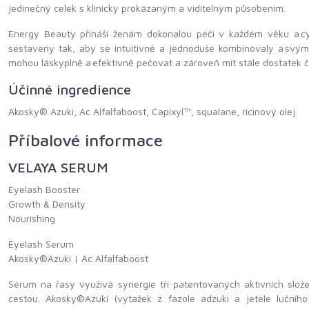
jedinečný celek s klinicky prokázaným a viditelným působením.
Energy Beauty přináší ženám dokonalou péči v každém věku a cykl
sestaveny tak, aby se intuitivně a jednoduše kombinovaly a svý
mohou láskyplně a efektivně pečovat a zároveň mít stále dostatek čas
Účinné ingredience
Akosky® Azuki, Ac Alfalfaboost, Capixyl™, squalane, ricinový olej.
Příbalové informace
VELAYA SERUM
Eyelash Booster
Growth & Density
Nourishing
Eyelash Serum
Akosky®Azuki | Ac Alfalfaboost
Sérum na řasy využívá synergie tří patentovaných aktivních složek
cestou. Akosky®Azuki (výtažek z fazole adzuki a jetele lučníh