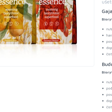
ušet
Gaja
Biory
nut
har
pos
dop
čis
Bud
Biory
nut
pod
pos
dop
čis