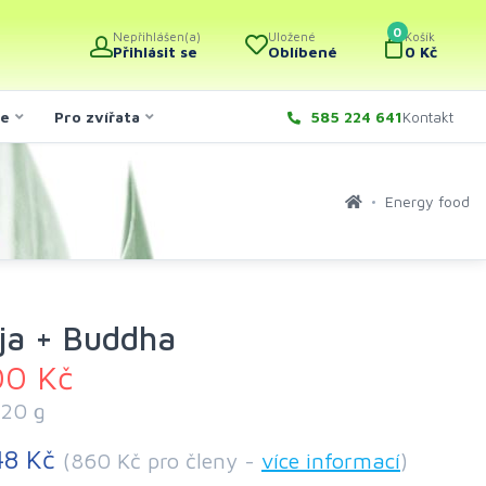
0
Nepřihlášen(a)
Uložené
Košík
Přihlásit se
Oblíbené
0 Kč
če
Pro zvířata
585 224 641
Kontakt
Energy food
ja + Buddha
00 Kč
420 g
48 Kč
(860 Kč pro členy -
více informací
)