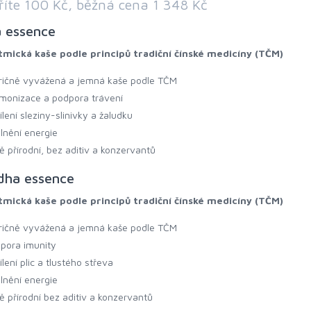
říte 100 Kč, běžná cena 1 348 Kč
 essence
tmická kaše podle principů tradiční čínské medicíny (TČM)
ričně vyvážená a jemná kaše podle TČM
monizace a podpora trávení
ílení sleziny-slinivky a žaludku
lnění energie
tě přírodní, bez aditiv a konzervantů
dha essence
tmická kaše podle principů tradiční čínské medicíny (TČM)
ričně vyvážená a jemná kaše podle TČM
pora imunity
ílení plic a tlustého střeva
lnění energie
tě přírodní bez aditiv a konzervantů