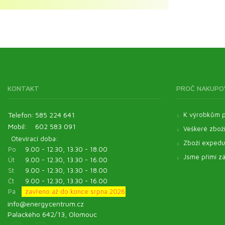
Aromaterapie
Výhodná balení pro zvířata
Zelené potraviny ve výhodném balení
Esenciální oleje
Energyfood sady
KONTAKT
PROČ NAKUPO
Telefon:
585 224 641
K výrobkům p
Mobil:
602 583 091
Veškeré zbož
Otevírací doba:
Zboží expeduj
Po
9.00 - 12.30, 13.30 - 18.00
Jsme přímí zá
Út
9.00 - 12.30, 13.30 - 16.00
St
9.00 - 12.30, 13.30 - 18.00
Čt
9.00 - 12.30, 13.30 - 16.00
Pá
zavřeno až do konce srpna 2026
info@energycentrum.cz
Palackého 642/13, Olomouc