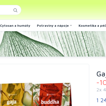
Cytosan a humáty
Potraviny a nápoje
Kosmetika a pé
Ga
-1
2x 
1 2