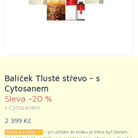
Balíček Tlusté střevo - s
Cytosanem
Sleva -20 %
s Cytosanem
2 399 Kč
- pro přidání do košíku je třeba být členem,
Pouze pro členy