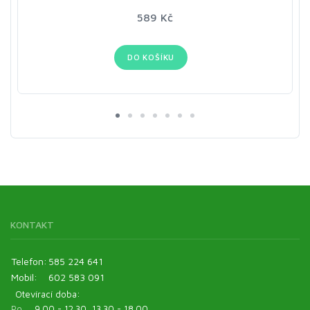
589 Kč
DO KOŠÍKU
KONTAKT
Telefon:
585 224 641
Mobil:
602 583 091
Otevírací doba:
Po
9.00 - 12.30, 13.30 - 18.00