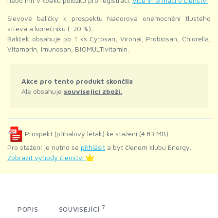
nebo mít v košíku položku pro registraci.
Více informací o členství
Slevové balíčky k prospektu Nádorová onemocnění tlustého
střeva a konečníku (-20 %):
Balíček obsahuje po 1 ks Cytosan, Vironal, Probiosan, Chlorella,
Vitamarin, Imunosan, B!OMULTIvitamin.
Akce pro tento produkt skončila
Ale obsahuje
související zboží.
.
Prospekt (příbalový leták) ke stažení (4.83 MB).
Pro stažení je nutno se
přihlásit
a být členem klubu Energy.
Zobrazit výhody členství
.
7
POPIS
SOUVISEJÍCÍ