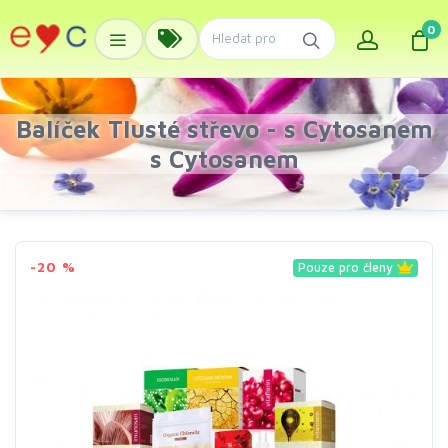
0
Balíček Tlusté střevo - s Cytosanem
s Cytosanem
-20 %
Pouze pro členy