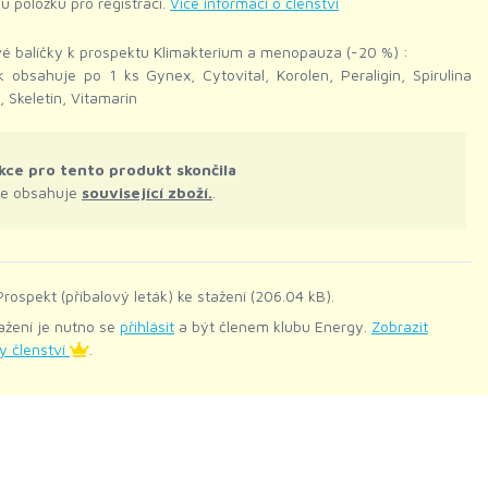
ku položku pro registraci.
Více informací o členství
é balíčky k prospektu Klimakterium a menopauza (-20 %) :
k obsahuje po 1 ks Gynex, Cytovital, Korolen, Peraligin, Spirulina
, Skeletin, Vitamarin
kce pro tento produkt skončila
le obsahuje
související zboží.
.
rospekt (příbalový leták) ke stažení (206.04 kB).
ažení je nutno se
přihlásit
a být členem klubu Energy.
Zobrazit
y členství
.