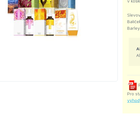
v koší
Slevov
Balíče
Barley
A
A
P
Pro st
výhod