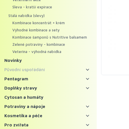
Sleva - kratší expirace
Stálá nabídka (slevy)
Kombinace koncentrát + krém
Výhodné kombinace a sety
Kombinace šamponů s Nutritive balsamem
Zelené potraviny - kombinace
Veterina - výhodná nabídka
Novinky
Původní uspořádání
Energy food
Pentagram
Pentagram - bylinné koncentráty
Koncentráty
Doplňky stravy
Pentagram - regenerační krémy
Krémy
Bylinné koncentráty
Cytosan a humáty
Mycosynergy
Krémy XXL
Probiotika a trávení
Potraviny a nápoje
Solitérní bylinné koncentráty
Krémy Profi
Imunita
Zelené potraviny
Kosmetika a péče
Ostatní bylinné koncentráty
Šampony
Vitaminy, minerály a kolagen
Chlorella a spirulina
Bylinné čaje a nápoje
Pleť
Pro zvířata
Superpotraviny