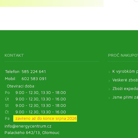
Kosmetické oleje
Veterinární produkty - Pentagram
Veterinární produkty - ostatní
Pomůcky
KONTAKT
PROČ NAKUPO
Telefon:
585 224 641
K výrobkům p
Mobil:
602 583 091
Veškeré zbož
Otevírací doba:
Zboží expeduj
Po
9.00 - 12.30, 13.30 - 18.00
Jsme přímí zá
Út
9.00 - 12.30, 13.30 - 16.00
St
9.00 - 12.30, 13.30 - 18.00
Čt
9.00 - 12.30, 13.30 - 16.00
Pá
zavřeno až do konce srpna 2026
info@energycentrum.cz
Palackého 642/13, Olomouc