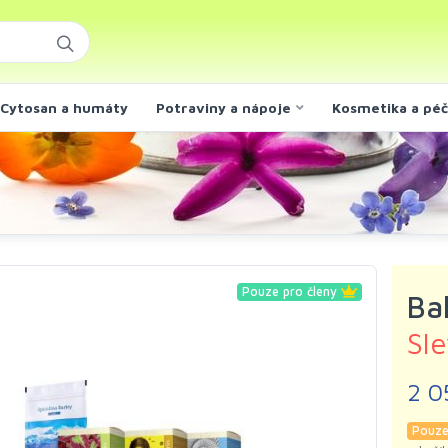
Cytosan a humáty
Potraviny a nápoje
Kosmetika a pé
Pouze pro členy
Ba
Sl
2 0
Pouze