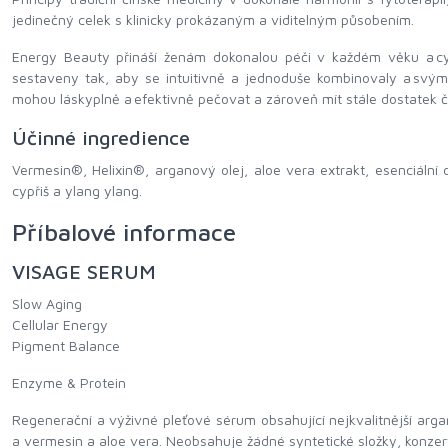
jedinečný celek s klinicky prokázaným a viditelným působením.
Energy Beauty přináší ženám dokonalou péči v každém věku a cykl
sestaveny tak, aby se intuitivně a jednoduše kombinovaly a svý
mohou láskyplně a efektivně pečovat a zároveň mít stále dostatek čas
Účinné ingredience
Vermesin®, Helixin®, arganový olej, aloe vera extrakt, esenciální 
cypřiš a ylang ylang.
Příbalové informace
VISAGE SERUM
Slow Aging
Cellular Energy
Pigment Balance
Enzyme & Protein
Regenerační a výživné pleťové sérum obsahující nejkvalitnější arg
a vermesin a aloe vera. Neobsahuje žádné syntetické složky, konzer