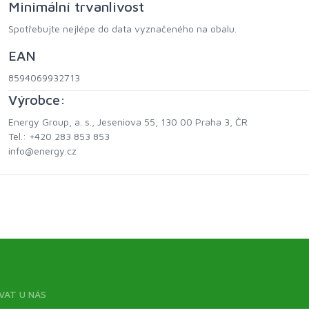
Minimální trvanlivost
Spotřebujte nejlépe do data vyznačeného na obalu.
EAN
8594069932713
Výrobce:
Energy Group, a. s., Jeseniova 55, 130 00 Praha 3, ČR
Tel.: +420 283 853 853
info@energy.cz
VAT U NÁS