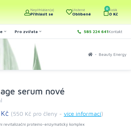
0
Nepřihlášen(a)
Uložené
Košík
Přihlásit se
Oblíbené
0 Kč
če
Pro zvířata
585 224 641
Kontakt
Beauty Energy
sage serum nové
l
 Kč
(550 Kč pro členy -
více informací
)
ní revitalizační proteino-enzymatický komplex