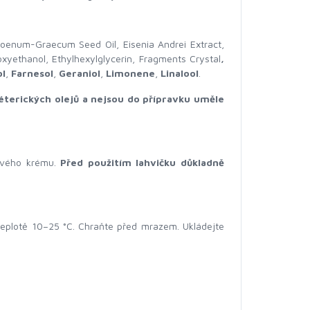
 Foenum-Graecum Seed Oil, Eisenia Andrei Extract,
xyethanol, Ethylhexylglycerin, Fragments Crystal
,
l
,
Farnesol
,
Geraniol
,
Limonene
,
Linalool
.
éterických olejů a nejsou do přípravku uměle
ťového krému.
Před použitím lahvičku důkladně
teplotě 10–25 °C. Chraňte před mrazem. Ukládejte