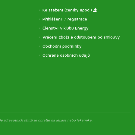
Ke stažení (ceníky apod.)
Přihlášení
/
registrace
Členství v klubu Energy
Vrácení zboží a odstoupení od smlouvy
Obchodní podmínky
Ochrana osobních údajů
ě zdravotních obtíží se obraťte na lékaře nebo lékárníka.