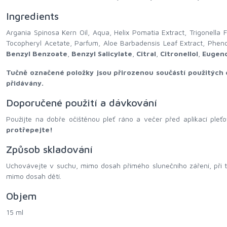
Ingredients
Argania Spinosa Kern Oil, Aqua, Helix Pomatia Extract, Trigonella
Tocopheryl Acetate, Parfum, Aloe Barbadensis Leaf Extract, Pheno
Benzyl Benzoate
,
Benzyl Salicylate
,
Citral
,
Citronellol
,
Eugeno
Tučně označené položky jsou přirozenou součástí použitých 
přidávány.
Doporučené použití a dávkování
Použijte na dobře očištěnou pleť ráno a večer před aplikací ple
protřepejte!
Způsob skladování
Uchovávejte v suchu, mimo dosah přímého slunečního záření, při 
mimo dosah dětí.
Objem
15 ml