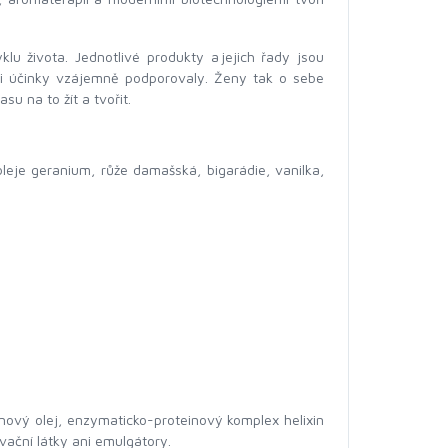
u života. Jednotlivé produkty a jejich řady jsou
mi účinky vzájemně podporovaly. Ženy tak o sebe
u na to žít a tvořit.
oleje geranium, růže damašská, bigarádie, vanilka,
anový olej, enzymaticko-proteinový komplex helixin
vační látky ani emulgátory.