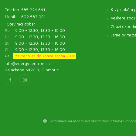
Telefon:
585 224 641
K výrobkům p
Mobil:
602 583 091
Veškeré zbož
Otevírací doba:
Zboží expeduj
Po
9.00 - 12.30, 13.30 - 18.00
Jsme přímí zá
Út
9.00 - 12.30, 13.30 - 16.00
St
9.00 - 12.30, 13.30 - 18.00
Čt
9.00 - 12.30, 13.30 - 16.00
Pá
zavřeno až do konce srpna 2026
info@energycentrum.cz
Palackého 642/13, Olomouc
Informace na těchto stránkách mají informativní char