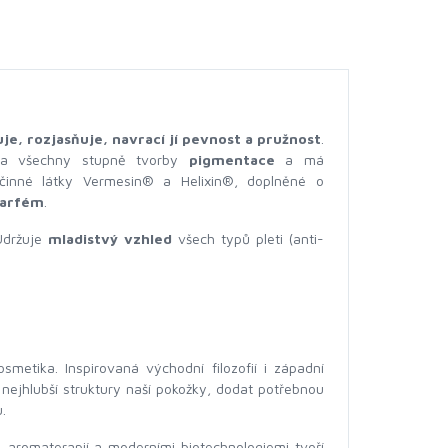
je, rozjasňuje, navrací jí pevnost a pružnost
.
na všechny stupně tvorby
pigmentace
a má
činné látky Vermesin® a Helixin®, doplněné o
 parfém
.
Udržuje
mladistvý vzhled
všech typů pleti (anti-
smetika. Inspirovaná východní filozofií i západní
 nejhlubší struktury naší pokožky, dodat potřebnou
.
í, aromaterapií a moderními biotechnologiemi tvoří