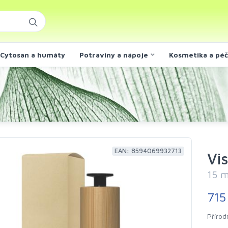
Cytosan a humáty
Potraviny a nápoje
Kosmetika a pé
EAN: 8594069932713
Vi
15 m
715
Přírod