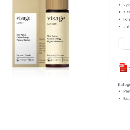
výž
zje
kol
ant
P
Kateg
Ple
Bea