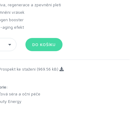
iva, regenerace a zpevnění pleti
mnění vrásek
agen booster
i-aging efekt
rospekt ke stažení (969.56 kB)
orie:
ťová séra a oční péče
uty Energy