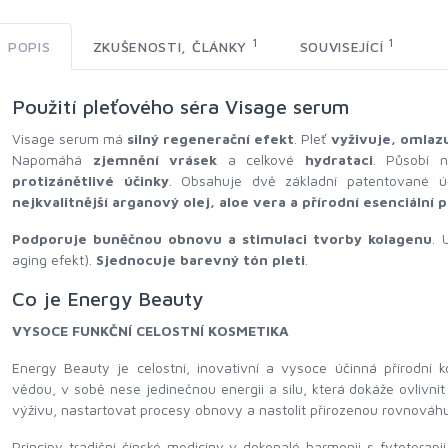
1
1
POPIS
ZKUŠENOSTI, ČLÁNKY
SOUVISEJÍCÍ
Použití pleťového séra Visage serum
Visage serum má
silný regenerační efekt
. Pleť
vyživuje, omlazu
Napomáhá
zjemnění vrásek
a celkové
hydrataci
. Působí 
protizánětlivé účinky
. Obsahuje dvě základní patentované ú
nejkvalitnější arganový olej, aloe vera a přírodní esenciální
Podporuje buněčnou obnovu a stimulaci tvorby kolagenu
. 
aging efekt).
Sjednocuje barevný tón pleti
.
Co je Energy Beauty
VYSOCE FUNKČNÍ CELOSTNÍ KOSMETIKA
Energy Beauty je celostní, inovativní a vysoce účinná přírodní ko
vědou, v sobě nese jedinečnou energii a sílu, která dokáže ovlivnit
výživu, nastartovat procesy obnovy a nastolit přirozenou rovnováhu
Principy tradiční čínské medicíny v dokonalé harmonii s fytoterapi