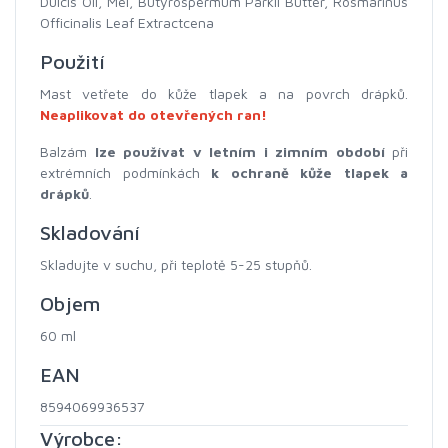
Dulcis Oil, Mel, Butyrospermum Parkii Butter, Rosmarinus
Officinalis Leaf Extractcena
Použití
Mast vetřete do kůže tlapek a na povrch drápků.
Neaplikovat do otevřených ran!
Balzám
lze používat v letním i zimním období
při
extrémních podmínkách
k ochraně kůže tlapek a
drápků
.
Skladování
Skladujte v suchu, při teplotě 5-25 stupňů.
Objem
60 ml
EAN
8594069936537
Výrobce: