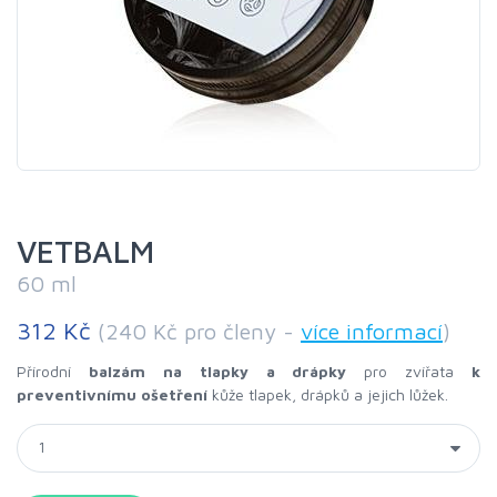
VETBALM
60 ml
312 Kč
(240 Kč pro členy -
více informací
)
Přírodní
balzám na tlapky a drápky
pro zvířata
k
preventivnímu ošetření
kůže tlapek, drápků a jejich lůžek.