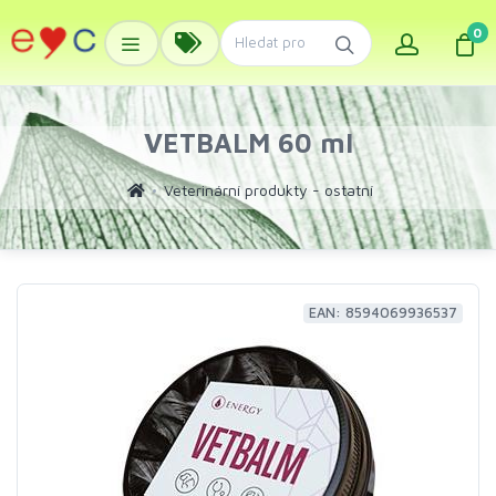
0
VETBALM 60 ml
Veterinární produkty - ostatní
EAN: 8594069936537