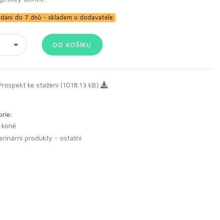
ání do 7 dnů - skladem u dodavatele
rospekt ke stažení (1018.13 kB)
orie:
 koně
erinární produkty - ostatní