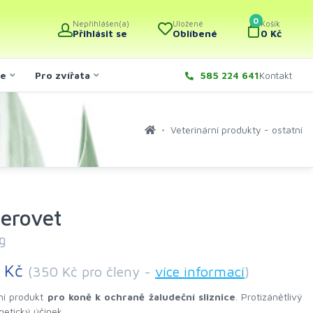
0
Nepřihlášen(a)
Uložené
Košík
Přihlásit se
Oblíbené
0 Kč
če
Pro zvířata
585 224 641
Kontakt
Veterinární produkty - ostatní
cerovet
g
 Kč
(350 Kč pro členy -
více informací
)
ní produkt
pro koně k ochraně žaludeční sliznice
. Protizánětlivý
getický účinek.