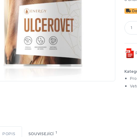
Dod
P
Kateg
Pro
Vet
1
POPIS
SOUVISEJÍCÍ