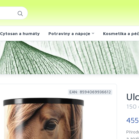
Cytosan a humáty
Potraviny a nápoje
Kosmetika a pé
EAN: 8594069936612
Ul
150 
455
Přírod
a anal