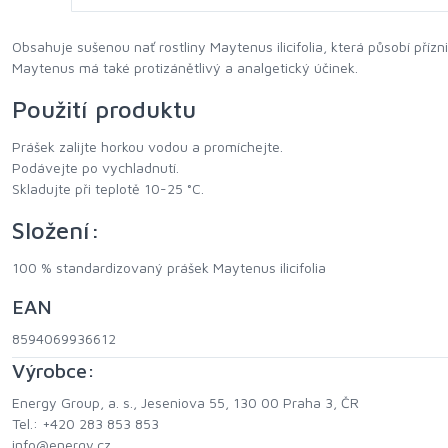
Obsahuje sušenou nať rostliny Maytenus ilicifolia, která působí přízn
Maytenus má také protizánětlivý a analgetický účinek.
Použití produktu
Prášek zalijte horkou vodou a promíchejte.
Podávejte po vychladnutí.
Skladujte při teplotě 10-25 °C.
Složení:
100 % standardizovaný prášek Maytenus ilicifolia
EAN
8594069936612
Výrobce:
Energy Group, a. s., Jeseniova 55, 130 00 Praha 3, ČR
Tel.: +420 283 853 853
info@energy.cz