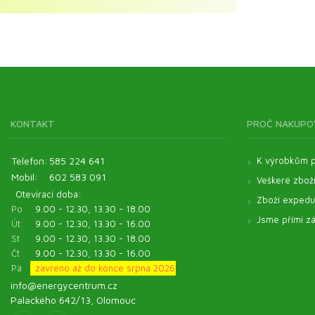
Aromaterapie
Výhodná balení pro zvířata
Zelené potraviny ve výhodném balení
Esenciální oleje
Energyfood sady
KONTAKT
PROČ NAKUPO
Telefon:
585 224 641
K výrobkům p
Mobil:
602 583 091
Veškeré zbož
Otevírací doba:
Zboží expeduj
Po
9.00 - 12.30, 13.30 - 18.00
Jsme přímí zá
Út
9.00 - 12.30, 13.30 - 16.00
St
9.00 - 12.30, 13.30 - 18.00
Čt
9.00 - 12.30, 13.30 - 16.00
Pá
zavřeno až do konce srpna 2026
info@energycentrum.cz
Palackého 642/13, Olomouc