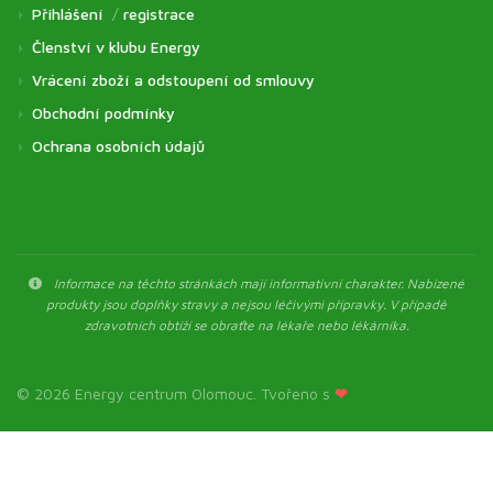
Přihlášení
/
registrace
Členství v klubu Energy
Vrácení zboží a odstoupení od smlouvy
Obchodní podmínky
Ochrana osobních údajů
Informace na těchto stránkách mají informativní charakter. Nabízené
produkty jsou doplňky stravy a nejsou léčivými přípravky. V případě
zdravotních obtíží se obraťte na lékaře nebo lékárníka.
© 2026 Energy centrum Olomouc. Tvořeno s
❤