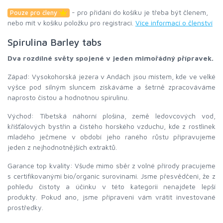
- pro přidání do košíku je třeba být členem,
Pouze pro členy
nebo mít v košíku položku pro registraci.
Více informací o členství
Spirulina Barley tabs
Dva rozdílné světy spojené v jeden mimořádný přípravek.
Západ: Vysokohorská jezera v Andách jsou místem, kde ve velké
výšce pod silným sluncem získáváme a šetrně zpracováváme
naprosto čistou a hodnotnou spirulinu.
Východ: Tibetská náhorní plošina, země ledovcových vod,
křišťálových bystřin a čistého horského vzduchu, kde z rostlinek
mladého ječmene v období jeho raného růstu připravujeme
jeden z nejhodnotnějších extraktů.
Garance top kvality: Všude mimo sběr z volné přírody pracujeme
s certifikovanými bio/organic surovinami. Jsme přesvědčeni, že z
pohledu čistoty a účinku v této kategorii nenajdete lepší
produkty. Pokud ano, jsme připraveni vám vrátit investované
prostředky.