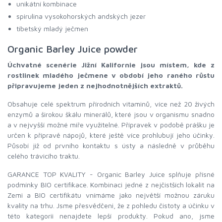
unikátní kombinace
spirulina vysokohorských andských jezer
tibetský mladý ječmen
Organic Barley Juice powder
Úchvatné scenérie Jižní Kalifornie jsou místem, kde z
rostlinek mladého ječmene v období jeho raného růstu
připravujeme jeden z nejhodnotnějších extraktů.
Obsahuje celé spektrum přírodních vitaminů, více než 20 živých
enzymů a širokou škálu minerálů, které jsou v organismu snadno
a v nejvyšší možné míře využitelné. Přípravek v podobě prášku je
určen k přípravě nápojů, které ještě více prohlubují jeho účinky.
Působí již od prvního kontaktu s ústy a následně v průběhu
celého trávicího traktu.
GARANCE TOP KVALITY - Organic Barley Juice splňuje přísné
podmínky BIO certifikace. Kombinaci jedné z nejčistších lokalit na
Zemi a BIO certifikátu vnímáme jako největší možnou záruku
kvality na trhu. Jsme přesvědčeni, že z pohledu čistoty a účinku v
této kategorii nenajdete lepší produkty. Pokud ano, jsme