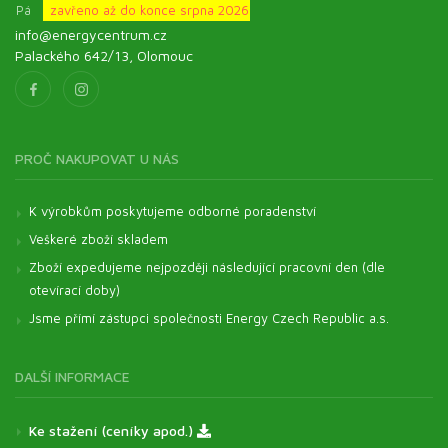
Pá
zavřeno až do konce srpna 2026
info@energycentrum.cz
Palackého 642/13, Olomouc
PROČ NAKUPOVAT U NÁS
K výrobkům poskytujeme odborné poradenství
Veškeré zboží skladem
Zboží expedujeme nejpozději následující pracovní den (dle
otevírací doby)
Jsme přímí zástupci společnosti Energy Czech Republic a.s.
DALŠÍ INFORMACE
Ke stažení (ceníky apod.)