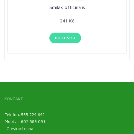
Smilax officinalis
241 Kč
DO KOŠÍKU
KONTAKT
Telefon:
585 224 641
Mobil:
602 583 091
Otevírací doba: