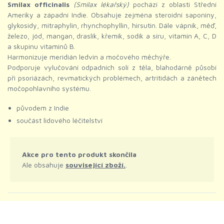
Smilax officinalis
(Smilax lékařský)
pochází z oblasti Střední
Ameriky a západní Indie. Obsahuje zejména steroidní saponiny,
glykosidy, mitraphylin, rhynchophyllin, hirsutin. Dále vápník, měď,
železo, jód, mangan, draslík, křemík, sodík a síru, vitamin A, C, D
a skupinu vitaminů B.
Harmonizuje meridián ledvin a močového měchýře.
Podporuje vylučování odpadních solí z těla, blahodárně působí
při psoriázách, revmatických problémech, artritidách a zánětech
močopohlavního systému.
původem z Indie
součást lidového léčitelství
Akce pro tento produkt skončila
Ale obsahuje
související zboží.
.