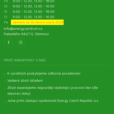
Po
9.00 - 12.30, 13.30 - 18.00
Út
9.00 - 12.30, 13.30 - 16.00
St
9.00 - 12.30, 13.30 - 18.00
Čt
9.00 - 12.30, 13.30 - 16.00
Pá
zavřeno až do konce srpna 2026
info@energycentrum.cz
Palackého 642/13, Olomouc
PROČ NAKUPOVAT U NÁS
K výrobkům poskytujeme odborné poradenství
Veškeré zboží skladem
Zboží expedujeme nejpozději následující pracovní den (dle
otevírací doby)
Jsme přímí zástupci společnosti Energy Czech Republic a.s.