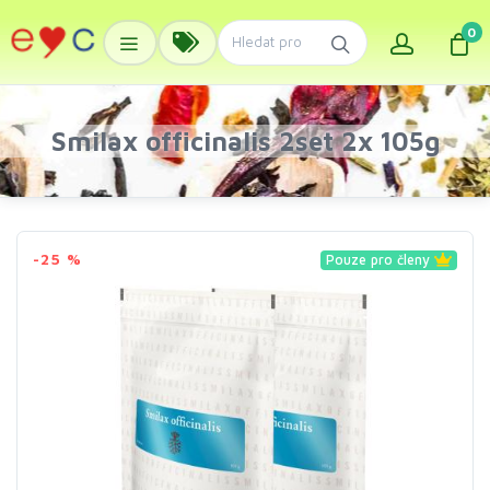
0
Smilax officinalis 2set 2x 105g
-25 %
Pouze pro členy