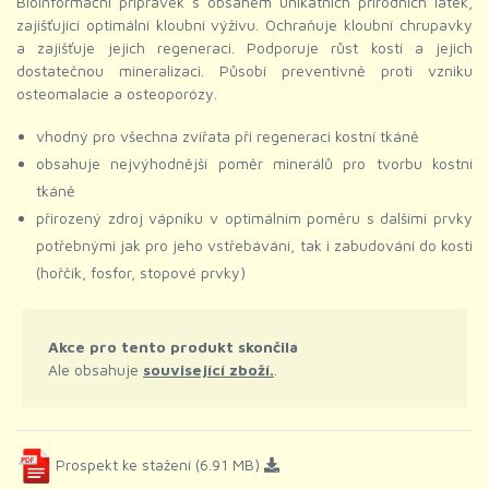
Bioinformační přípravek s obsahem unikátních přírodních látek,
zajišťující optimální kloubní výživu. Ochraňuje kloubní chrupavky
a zajišťuje jejich regeneraci. Podporuje růst kostí a jejich
dostatečnou mineralizaci. Působí preventivně proti vzniku
osteomalacie a osteoporózy.
vhodný pro všechna zvířata při regeneraci kostní tkáně
obsahuje nejvýhodnější poměr minerálů pro tvorbu kostní
tkáně
přirozený zdroj vápníku v optimálním poměru s dalšími prvky
potřebnými jak pro jeho vstřebávání, tak i zabudování do kosti
(hořčík, fosfor, stopové prvky)
Akce pro tento produkt skončila
Ale obsahuje
související zboží.
.
Prospekt ke stažení (6.91 MB)