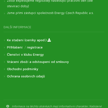
Zboží expedujeme nejpozději následující pracovní den (dle
otevírací doby)
Jsme přímí zástupci společnosti Energy Czech Republic a.s.
DALŠÍ INFORMACE
Ke stažení (ceníky apod.)
Přihlášení
/
registrace
Členství v klubu Energy
Vrácení zboží a odstoupení od smlouvy
Obchodní podmínky
Ochrana osobních údajů
Informace na těchto stránkách mají informativní charakter. Nabízené