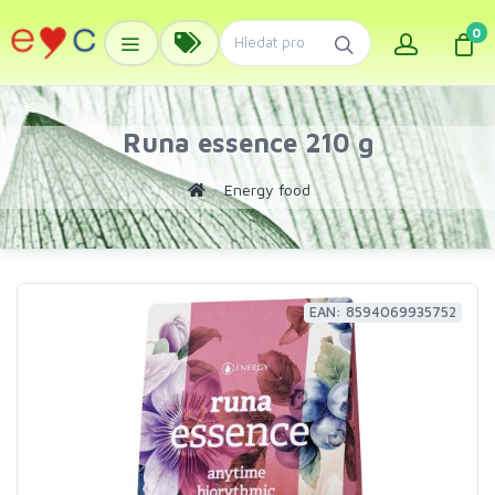
0
Runa essence 210 g
Energy food
EAN: 8594069935752