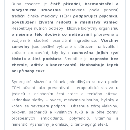
Runa essence je
čistě přírodní, harmonizační a
biorytmické smoothie
sestavené podle principů
tradiční čínské medicíny (TČM)
podporující psychiku
,
povzbuzení životní radosti a mladistvý vzhled
.
Respektuje nutriční potřeby i klíčové biorytmy organismu
a
našemu tělu dodává co nejšetrněji
připravené a
vzájemně sladěné esenciální ingredience.
Všechny
suroviny
jsou pečlivě vybrané s důrazem na kvalitu i
způsob zpracování, kdy byla
zachována jejich ryzí
čistota a živá podstata
. Smoothie je
naprosto bez
chemie, aditiv a konzervantů. Neobsahuje lepek
ani přidaný cukr
.
Synergické složení a účinek jednotlivých surovin podle
TČM působí jako preventivní i terapeutická strava u
jedinců s oslabením čchi srdce a tenkého střeva.
Jednotlivé složky – ovoce, medicinální houba, bylinky a
koření se navzájem podporují. Obsahuje zdroj vlákniny,
bílkovin, sacharidů a kvalitních tuků a je plné zdraví
prospěšných antioxidantů, polyfenolů, vitaminů a
minerálů. Významný je omlazující (anti-aging) efekt.