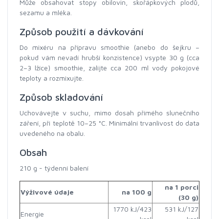
Může obsahovat stopy obilovin, skořápkových plodů,
sezamu a mléka.
Způsob použití a dávkování
Do mixéru na přípravu smoothie (anebo do šejkru –
pokud vám nevadí hrubší konzistence) vsypte 30 g (cca
2–3 lžíce) smoothie, zalijte cca 200 ml vody pokojové
teploty a rozmixujte.
Způsob skladování
Uchovávejte v suchu, mimo dosah přímého slunečního
záření, při teplotě 10–25 °C. Minimální trvanlivost do data
uvedeného na obalu.
Obsah
210 g - týdenní balení
na 1 porci
Výživové údaje
na 100 g
(30 g)
1770 kJ/423
531 kJ/127
Energie