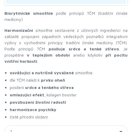
Biorytmické smoothie
podle principů TČM (tradiční čínské
medicíny)
Harmonizační
smoothie sestavené z účinných ingrediencí na
základě propojení západních vědeckých poznatků integrativní
výživy s východními principy tradiční čínské medicíny (TČM).
Podle principů TČM
posiluje srdce a tenké střevo
. Je
prospěšné
v teplejším období
anebo kdykoliv
při pocitu
vnitřní horkosti
.
osvěžující a nutričně vyvážené
smoothie
dle TČM náleží k
prvku oheň
posílení
srdce a tenkého střeva
omlazující efekt
, kolagen booster
povzbuzení životní radosti
harmonizace psychiky
čistě přírodní složení