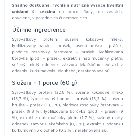
Snadno dostupná, rychlá a nutričně vysoce kvalitní
snídaně či svačina
do práce, školy, na cestách,
dovolené, v porodnicích či nemocnicích.
Účinné ingredience
Syrovátkový protein, sušené kokosové mléko,
lyofilizovaný banán – prášek, sušená hruška – prášek,
plodnice rosolovky řasotvaré – prášek, lyofilizovaná
borůvka (plod) – prášek, extrakt z nati mučenky pletní,
sušený mletý oddenek zázvoru lékařského, extrakt z
oddenku kurkumovníku dlouhého, nerafinovaná sůl.
Složení – 1 porce (60 g)
Syrovátkový protein (32,8 %), sušené kokosové mléko
(16,7 %), lyofilizovaný banán – prášek (16,3 %), sušená
hruška – prášek (13,3 %), plodnice rosolovky řasotvaré –
prášek (9,3 %), lyofilizovaná borůvka (plod) – prášek (9
%), extrakt z nati mučenky pletní (1,7 %), sušený mletý
oddenek zázvoru lékařského (0,3 %), extrakt z oddenku
kurkumovníku dlouhého (0,2 %), nerafinovaná sůl.