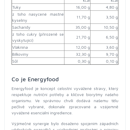
kcal
kcal
Tuky
16,00 g
4,80 g
z toho nasycené mastné
11,70 g
3,50 g
kyseliny
Sacharidy
35,00 g
10,50 g
z toho cukry (přirozeně se
21,70 g
6,50 g
vyskytující)
Vláknina
12,00 g
3,60 g
Bílkoviny
32,30 g
9,70 g
Sůl
0,30 g
0,10 g
Co je Energyfood
Energyfood je koncept celostní vyvážené stravy, který
respektuje nutriční potřeby a klíčové biorytmy našeho
organismu. Ve správnou chvíli dodává našemu tělu
pečlivě vybrané, dokonale zpracované a vzájemně
vyvážené esenciální ingredience.
Výjimečné synergie bylo dosaženo spojením západních
vědeckých poznatků s východními znalostmi a principy