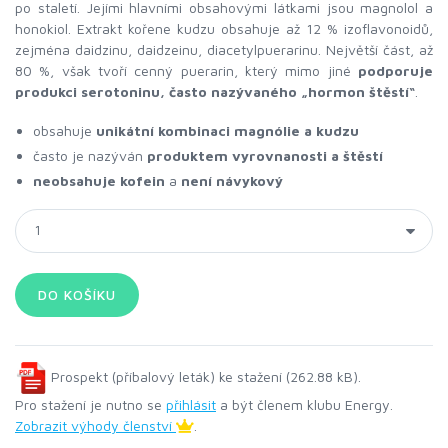
po staletí. Jejími hlavními obsahovými látkami jsou magnolol a
honokiol. Extrakt kořene kudzu obsahuje až 12 % izoflavonoidů,
zejména daidzinu, daidzeinu, diacetylpuerarinu. Největší část, až
80 %, však tvoří cenný puerarin, který mimo jiné
podporuje
produkci serotoninu, často nazývaného „hormon štěstí“
.
obsahuje
unikátní kombinaci magnólie a kudzu
často je nazýván
produktem vyrovnanosti a štěstí
neobsahuje kofein
a
není návykový
Prospekt (příbalový leták) ke stažení (262.88 kB).
Pro stažení je nutno se
přihlásit
a být členem klubu Energy.
Zobrazit výhody členství
.