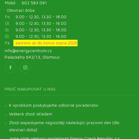
Mobil:
602 583 091
Otevírací doba:
Po
9.00 - 12.30, 13.30 - 18.00
Út
9.00 - 12.30, 13.30 - 16.00
St
9.00 - 12.30, 13.30 - 18.00
Čt
9.00 - 12.30, 13.30 - 16.00
Pá
zavřeno až do konce srpna 2026
info@energycentrum.cz
Palackého 642/13, Olomouc
PROČ NAKUPOVAT U NÁS
K výrobkům poskytujeme odborné poradenství
Veškeré zboží skladem
Zboží expedujeme nejpozději následující pracovní den (dle
otevírací doby)
Jsme přímí zástupci společnosti Energy Czech Republic a.s.