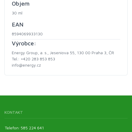
Objem
30 ml
EAN
8594069933130
Výrobce:
Energy Group, a. s., Jeseniova 55, 130 00 Praha 3, ČR
Tel.: +420 283 853 853
info@energy.cz
KONTAKT
Telefon:
585 224 641