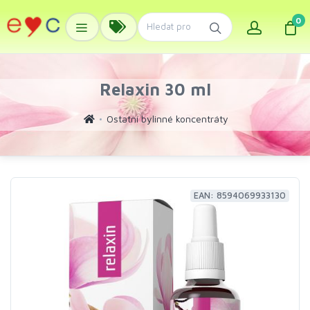
0
Relaxin 30 ml
Ostatní bylinné koncentráty
EAN: 8594069933130