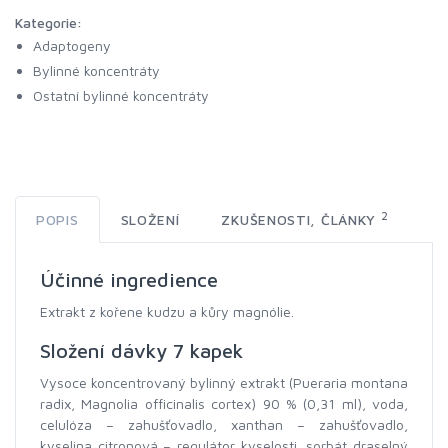
Kategorie:
Adaptogeny
Bylinné koncentráty
Ostatní bylinné koncentráty
2
POPIS
SLOŽENÍ
ZKUŠENOSTI, ČLÁNKY
Účinné ingredience
Extrakt z kořene kudzu a kůry magnólie.
Složení dávky 7 kapek
Vysoce koncentrovaný bylinný extrakt (Pueraria montana
radix, Magnolia officinalis cortex) 90 % (0,31 ml), voda,
celulóza – zahušťovadlo, xanthan – zahušťovadlo,
kyselina citronová – regulátor kyselosti, sorbát draselný