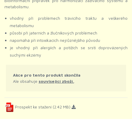
Bioinformační přípravek pro harmonizaci zažívacího systému a
metabolismu.
vhodný při problémech trávicího traktu a veškerého
metabolismu
působí při jaterních a žlučníkových problémech
napomáhá při intoxikacích nejrůznějšího původu
je vhodný při alergiích a potížích se srstí doprovázených
suchými ekzémy
Akce pro tento produkt skončila
Ale obsahuje
související zboží.
.
Prospekt ke stažení (2.42 MB)