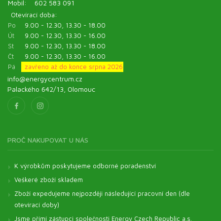
Mobil:
602 583 091
Otevírací doba:
Po
9.00 - 12.30, 13.30 - 18.00
Út
9.00 - 12.30, 13.30 - 16.00
St
9.00 - 12.30, 13.30 - 18.00
Čt
9.00 - 12.30, 13.30 - 16.00
Pá
zavřeno až do konce srpna 2026
info@energycentrum.cz
Palackého 642/13, Olomouc
PROČ NAKUPOVAT U NÁS
K výrobkům poskytujeme odborné poradenství
Veškeré zboží skladem
Zboží expedujeme nejpozději následující pracovní den (dle
otevírací doby)
Jsme přímí zástupci společnosti Energy Czech Republic a.s.