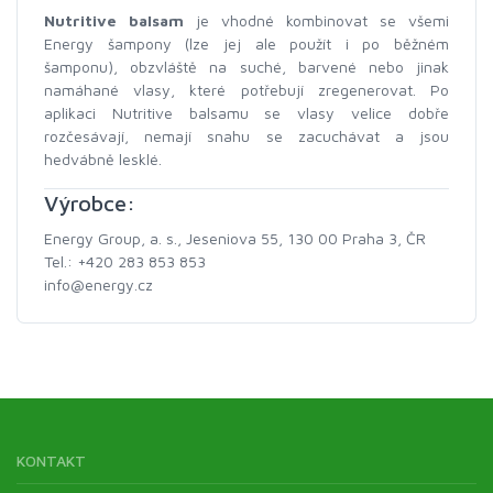
Nutritive balsam
je vhodné kombinovat se všemi
Energy šampony (lze jej ale použít i po běžném
šamponu), obzvláště na suché, barvené nebo jinak
namáhané vlasy, které potřebují zregenerovat. Po
aplikaci Nutritive balsamu se vlasy velice dobře
rozčesávají, nemají snahu se zacuchávat a jsou
hedvábně lesklé.
Výrobce:
Energy Group, a. s., Jeseniova 55, 130 00 Praha 3, ČR
Tel.: +420 283 853 853
info@energy.cz
KONTAKT