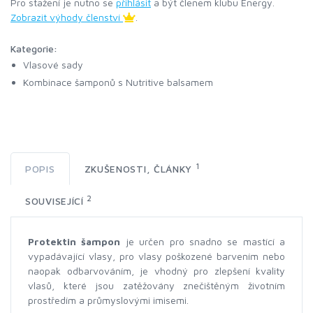
Pro stažení je nutno se
přihlásit
a být členem klubu Energy.
Zobrazit výhody členství
.
Kategorie:
Vlasové sady
Kombinace šamponů s Nutritive balsamem
1
POPIS
ZKUŠENOSTI, ČLÁNKY
2
SOUVISEJÍCÍ
Protektin šampon
je určen pro snadno se mastící a
vypadávající vlasy, pro vlasy poškozené barvením nebo
naopak odbarvováním, je vhodný pro zlepšení kvality
vlasů, které jsou zatěžovány znečištěným životním
prostředím a průmyslovými imisemi.