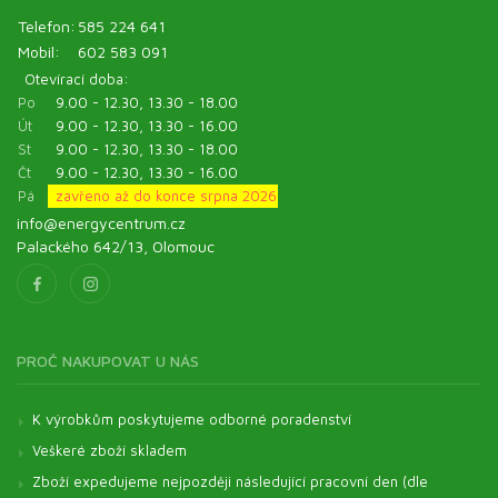
Telefon:
585 224 641
Mobil:
602 583 091
Otevírací doba:
Po
9.00 - 12.30, 13.30 - 18.00
Út
9.00 - 12.30, 13.30 - 16.00
St
9.00 - 12.30, 13.30 - 18.00
Čt
9.00 - 12.30, 13.30 - 16.00
Pá
zavřeno až do konce srpna 2026
info@energycentrum.cz
Palackého 642/13, Olomouc
PROČ NAKUPOVAT U NÁS
K výrobkům poskytujeme odborné poradenství
Veškeré zboží skladem
Zboží expedujeme nejpozději následující pracovní den (dle