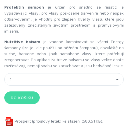
Protektin šampon
je určen pro snadno se mastící a
vypadávající vlasy, pro vlasy poškozené barvením nebo naopak
odbarvováním, je vhodný pro zlepšení kvality vlasů, které jsou
zatěžovány znečištěným životním prostředím a průmyslovými
imisemi.
Nutritive balsam
je vhodné kombinovat se všemi Energy
šampony (lze jej ale použít i po běžném šamponu), obzvláště na
suché, barvené nebo jinak namáhané vlasy, které potřebují
zregenerovat. Po aplikaci Nutritive balsamu se vlasy velice dobře
rozčesávají, nemají snahu se zacuchávat a jsou hedvábně lesklé.
Prospekt (příbalový leták) ke stažení (580.51 kB).