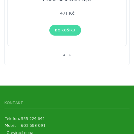
471 Kč
DO KOŠÍKU
KONTAKT
Telefon:
585 224 641
Mobil:
602 583 091
Otevírací doba: