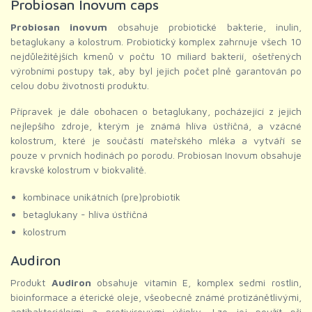
Probiosan Inovum caps
Probiosan inovum
obsahuje probiotické bakterie, inulin,
betaglukany a kolostrum. Probiotický komplex zahrnuje všech 10
nejdůležitějších kmenů v počtu 10 miliard bakterií, ošetřených
výrobními postupy tak, aby byl jejich počet plně garantován po
celou dobu životnosti produktu.
Přípravek je dále obohacen o betaglukany, pocházející z jejich
nejlepšího zdroje, kterým je známá hlíva ústřičná, a vzácné
kolostrum, které je součástí mateřského mléka a vytváří se
pouze v prvních hodinách po porodu. Probiosan Inovum obsahuje
kravské kolostrum v biokvalitě.
kombinace unikátních (pre)probiotik
betaglukany - hlíva ústřičná
kolostrum
Audiron
Produkt
Audiron
obsahuje vitamin E, komplex sedmi rostlin,
bioinformace a éterické oleje, všeobecně známé protizánětlivými,
antibakteriálními a protivirovými účinky. Lze jej použít při