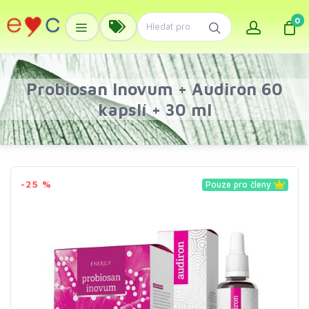
0
Probiosan Inovum + Audiron 60
kapslí + 30 ml
-25 %
Pouze pro členy