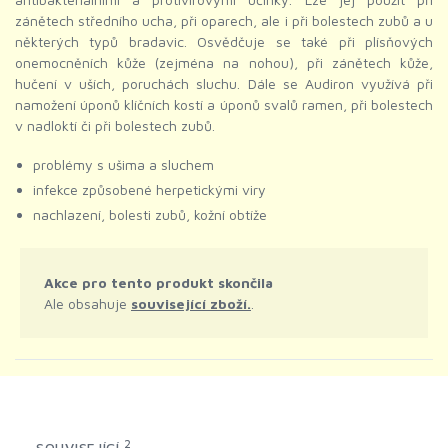
zánětech středního ucha, při oparech, ale i při bolestech zubů a u
některých typů bradavic. Osvědčuje se také při plísňových
onemocněních kůže (zejména na nohou), při zánětech kůže,
hučení v uších, poruchách sluchu. Dále se Audiron využívá při
namožení úponů klíčních kostí a úponů svalů ramen, při bolestech
v nadloktí či při bolestech zubů.
problémy s ušima a sluchem
infekce způsobené herpetickými viry
nachlazení, bolesti zubů, kožní obtíže
Akce pro tento produkt skončila
Ale obsahuje
související zboží.
.
2
SOUVISEJÍCÍ