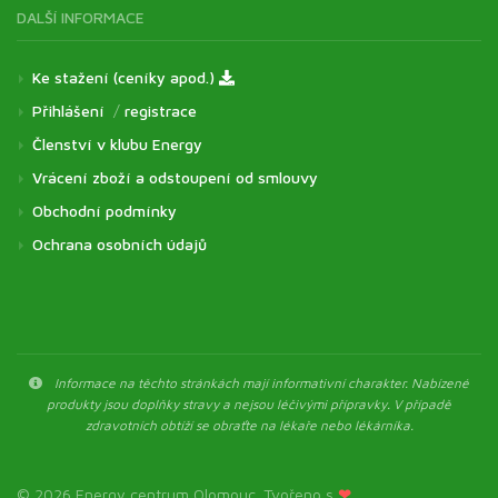
DALŠÍ INFORMACE
Ke stažení (ceníky apod.)
Přihlášení
/
registrace
Členství v klubu Energy
Vrácení zboží a odstoupení od smlouvy
Obchodní podmínky
Ochrana osobních údajů
Informace na těchto stránkách mají informativní charakter. Nabízené
produkty jsou doplňky stravy a nejsou léčivými přípravky. V případě
zdravotních obtíží se obraťte na lékaře nebo lékárníka.
© 2026 Energy centrum Olomouc. Tvořeno s
❤