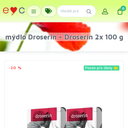
0
mýdlo Droserin + Droserin 2x 100 g
-20 %
Pouze pro členy