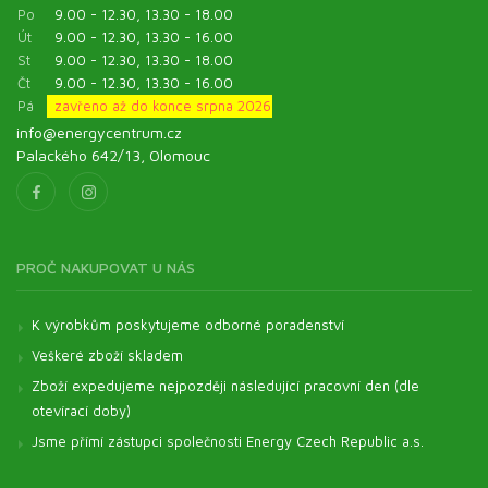
Po
9.00 - 12.30, 13.30 - 18.00
Út
9.00 - 12.30, 13.30 - 16.00
St
9.00 - 12.30, 13.30 - 18.00
Čt
9.00 - 12.30, 13.30 - 16.00
Pá
zavřeno až do konce srpna 2026
info@energycentrum.cz
Palackého 642/13, Olomouc
PROČ NAKUPOVAT U NÁS
K výrobkům poskytujeme odborné poradenství
Veškeré zboží skladem
Zboží expedujeme nejpozději následující pracovní den (dle
otevírací doby)
Jsme přímí zástupci společnosti Energy Czech Republic a.s.