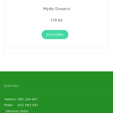
Mýdlo Droserin
179 Kč
DO KOŠÍKU
KONTAKT
Telefon:
585 224 641
Mobil:
602 583 091
Otevírací doba: