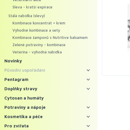
Sleva - kratší expirace
Stálá nabídka (slevy)
Kombinace koncentrát + krém
Výhodné kombinace a sety
Kombinace šamponů s Nutritive balsamem
Zelené potraviny - kombinace
Veterina - výhodná nabídka
Novinky
Původní uspořádání
Energy food
Pentagram
Pentagram - bylinné koncentráty
Koncentráty
Doplňky stravy
Pentagram - regenerační krémy
Krémy
Bylinné koncentráty
Cytosan a humáty
Mycosynergy
Krémy XXL
Probiotika a trávení
Potraviny a nápoje
Solitérní bylinné koncentráty
Krémy Profi
Imunita
Zelené potraviny
Kosmetika a péče
Ostatní bylinné koncentráty
Šampony
Vitaminy, minerály a kolagen
Chlorella a spirulina
Bylinné čaje a nápoje
Pleť
Pro zvířata
Superpotraviny