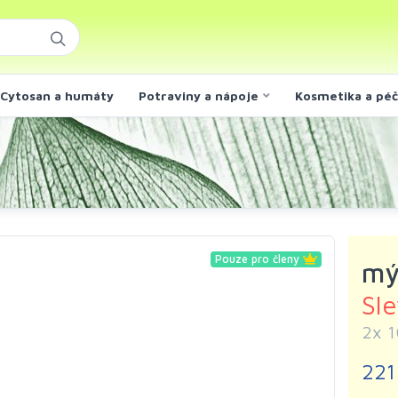
Cytosan a humáty
Potraviny a nápoje
Kosmetika a pé
Pouze pro členy
mý
Sl
2x 1
221