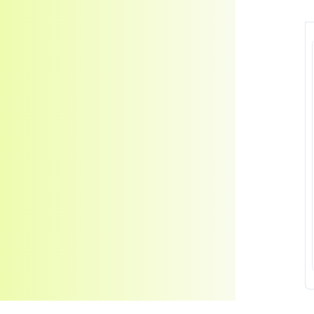
Kosmetické oleje
Veterinární produkty - Pentagram
Veterinární produkty - ostatní
Pomůcky