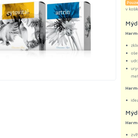
Pouze
v koší
Mýdl
Harmo
zkl
oše
udr
ury
met
Harmo
ide
Mýdl
Harmo
zvl