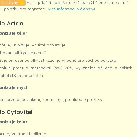
- pro přidání do košíku je třeba být členem, nebo mít
 pro členy
ku položku pro registraci.
Více informací o členství
o Artrin
nizuje tělo:
idňuje, uvolňuje, vnitřně ochlazuje
třování vlhkých ekzémů
žuje přirozenou vlhkost kůže, je vhodné pro suchou pokožku
chluje prostup metabolitů (solí) kůží, využitelné při dně a dalších
abolických poruchách
nizuje mysl:
ální před odpočinkem, zpomaluje, prohlubuje prožitky
o Cytovital
nizuje tělo:
hčuje, vnitřně stabilizuje