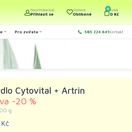
0
Nepřihlášen(a)
Uložené
Košík
Přihlásit se
Oblíbené
0 Kč
če
Pro zvířata
585 224 641
Kontakt
dlo Cytovital + Artrin
eva -20 %
00 g
 Kč