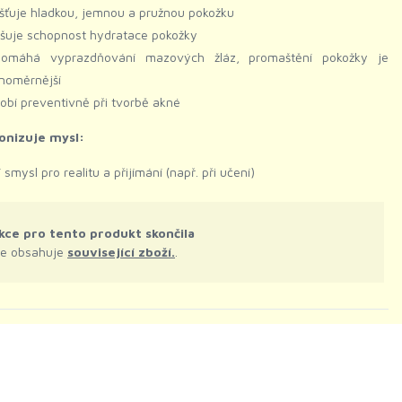
išťuje hladkou, jemnou a pružnou pokožku
šuje schopnost hydratace pokožky
pomáhá vyprazdňování mazových žláz, promaštění pokožky je
noměrnější
obí preventivně při tvorbě akné
nizuje mysl:
bí smysl pro realitu a přijímání (např. při učení)
kce pro tento produkt skončila
le obsahuje
související zboží.
.