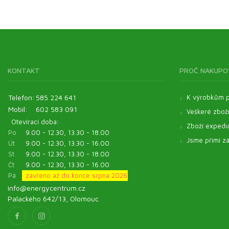
KONTAKT
PROČ NAKUPO
Telefon:
585 224 641
K výrobkům p
Mobil:
602 583 091
Veškeré zbož
Otevírací doba:
Zboží expeduj
Po
9.00 - 12.30, 13.30 - 18.00
Jsme přímí zá
Út
9.00 - 12.30, 13.30 - 16.00
St
9.00 - 12.30, 13.30 - 18.00
Čt
9.00 - 12.30, 13.30 - 16.00
Pá
zavřeno až do konce srpna 2026
info@energycentrum.cz
Palackého 642/13, Olomouc