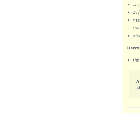
zaj
zvy
na
rov
půs
Harmo
tří
A
A