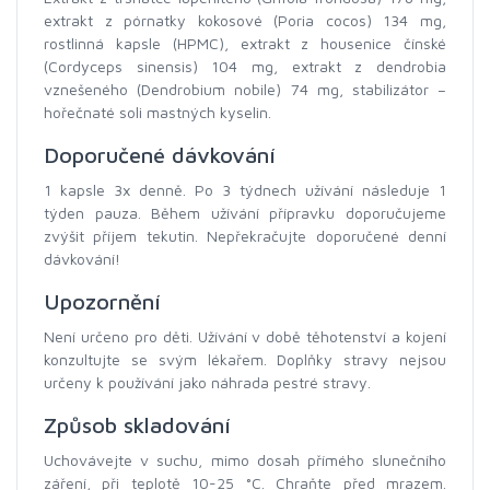
extrakt z pórnatky kokosové (Poria cocos) 134 mg,
rostlinná kapsle (HPMC), extrakt z housenice čínské
(Cordyceps sinensis) 104 mg, extrakt z dendrobia
vznešeného (Dendrobium nobile) 74 mg, stabilizátor –
hořečnaté soli mastných kyselin.
Doporučené dávkování
1 kapsle 3x denně. Po 3 týdnech užívání následuje 1
týden pauza. Během užívání přípravku doporučujeme
zvýšit příjem tekutin. Nepřekračujte doporučené denní
dávkování!
Upozornění
Není určeno pro děti. Užívání v době těhotenství a kojení
konzultujte se svým lékařem. Doplňky stravy nejsou
určeny k používání jako náhrada pestré stravy.
Způsob skladování
Uchovávejte v suchu, mimo dosah přímého slunečního
záření, při teplotě 10-25 °C. Chraňte před mrazem.