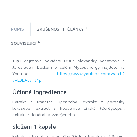
1
POPIS
ZKUŠENOSTI, ČLÁNKY
6
SOUVISEJÍCÍ
Tip:
Zajímavé povídání MUDr. Alexandry Vosátkové s
Jaroslavem Duškem o celém Mycosynergy najdete na
Youtube:
https://www.youtube.com/watch?
v=L3EAcv_3YpI
Účinné ingredience
Extrakt z trsnatce lupenitého, extrakt z pórnatky
kokosové, extrakt z housenice čínské (Cordyceps),
extrakt z dendrobia vznešeného.
Složení 1 kapsle
Extrakt z trsnatce lupenitého (Grifola frondosa) 178 mg,