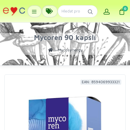
0
Mycoren 90 kapslí
Mycosynergy
EAN: 8594069933321