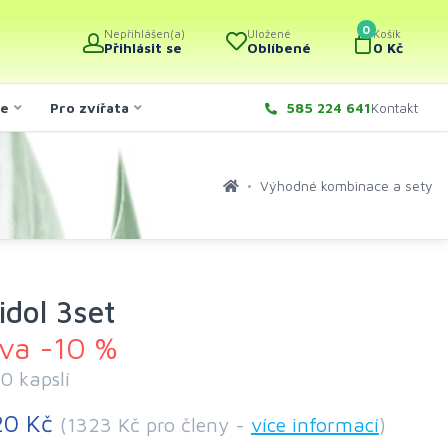
0
Nepřihlášen(a)
Uložené
Košík
Přihlásit se
Oblíbené
0 Kč
če
Pro zvířata
585 224 641
Kontakt
Výhodné kombinace a sety
idol 3set
eva -10 %
0 kapslí
20 Kč
(1323 Kč pro členy -
více informací
)