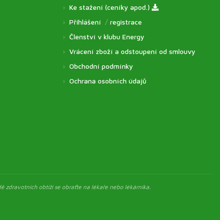
Ke stažení (ceníky apod.)
Přihlášení
/
registrace
Členství v klubu Energy
Vrácení zboží a odstoupení od smlouvy
Obchodní podmínky
Ochrana osobních údajů
ě zdravotních obtíží se obraťte na lékaře nebo lékárníka.