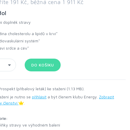
říte 191 Kč, běžná cena 1 911 Kč
dol
ní doplněk stravy
dina cholesterolu a lipidů v krvi*
diovaskulární systém*
aví srdce a cév*
rospekt (příbalový leták) ke stažení (1.13 MB).
ažení je nutno se
přihlásit
a být členem klubu Energy.
Zobrazit
y členství
.
orie:
lňky stravy ve výhodném balení