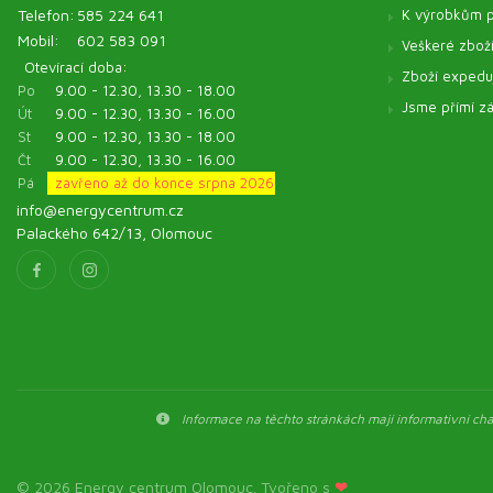
Kosmetické oleje
Telefon:
585 224 641
K výrobkům p
Mobil:
602 583 091
Veterinární produkty - Pentagram
Veškeré zbož
Otevírací doba:
Veterinární produkty - ostatní
Zboží expeduj
Po
9.00 - 12.30, 13.30 - 18.00
Pomůcky
Jsme přímí zá
Út
9.00 - 12.30, 13.30 - 16.00
St
9.00 - 12.30, 13.30 - 18.00
Čt
9.00 - 12.30, 13.30 - 16.00
Pá
zavřeno až do konce srpna 2026
info@energycentrum.cz
Palackého 642/13, Olomouc
Informace na těchto stránkách mají informativní char
© 2026 Energy centrum Olomouc. Tvořeno s
❤