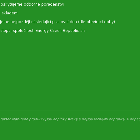
oskytujeme odborné poradenství
í skladem
eme nejpozději následující pracovní den (dle otevírací doby)
stupci společnosti Energy Czech Republic a.s.
akter. Nabízené produkty jsou doplňky stravy a nejsou léčivými přípravky. V případ