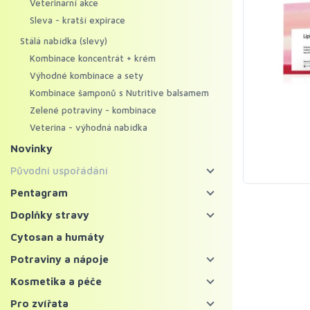
Veterinární akce
Sleva - kratší expirace
Stálá nabídka (slevy)
Kombinace koncentrát + krém
Výhodné kombinace a sety
Kombinace šamponů s Nutritive balsamem
Zelené potraviny - kombinace
Veterina - výhodná nabídka
Novinky
Původní uspořádání
Energy food
Pentagram
Pentagram - bylinné koncentráty
Koncentráty
Doplňky stravy
Pentagram - regenerační krémy
Krémy
Bylinné koncentráty
Cytosan a humáty
Mycosynergy
Krémy XXL
Probiotika a trávení
Potraviny a nápoje
Solitérní bylinné koncentráty
Krémy Profi
Imunita
Zelené potraviny
Kosmetika a péče
Ostatní bylinné koncentráty
Šampony
Vitaminy, minerály a kolagen
Chlorella a spirulina
Bylinné čaje a nápoje
Pleť
Pro zvířata