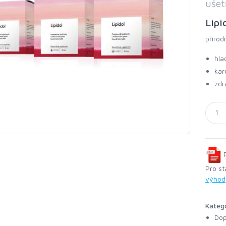
ušet
Lipi
přírod
hla
kar
zdr
P
Pro st
výhod
Kateg
Dop