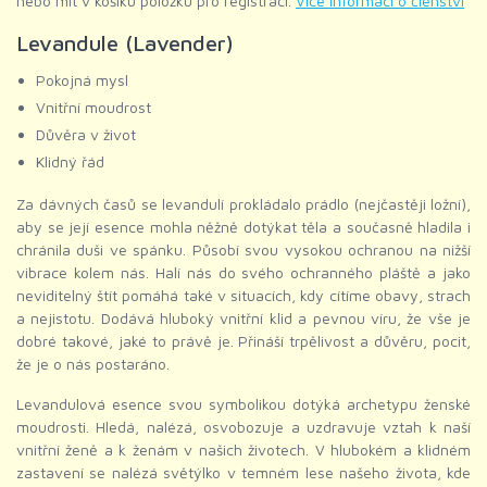
nebo mít v košíku položku pro registraci.
Více informací o členství
Levandule (Lavender)
Pokojná mysl
Vnitřní moudrost
Důvěra v život
Klidný řád
Za dávných časů se levandulí prokládalo prádlo (nejčastěji ložní),
aby se její esence mohla něžně dotýkat těla a současně hladila i
chránila duši ve spánku. Působí svou vysokou ochranou na nižší
vibrace kolem nás. Halí nás do svého ochranného pláště a jako
neviditelný štít pomáhá také v situacích, kdy cítíme obavy, strach
a nejistotu. Dodává hluboký vnitřní klid a pevnou víru, že vše je
dobré takové, jaké to právě je. Přináší trpělivost a důvěru, pocit,
že je o nás postaráno.
Levandulová esence svou symbolikou dotýká archetypu ženské
moudrosti. Hledá, nalézá, osvobozuje a uzdravuje vztah k naší
vnitřní ženě a k ženám v našich životech. V hlubokém a klidném
zastavení se nalézá světýlko v temném lese našeho života, kde