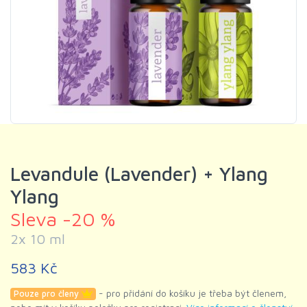
Levandule (Lavender) + Ylang
Ylang
Sleva -20 %
2x 10 ml
583 Kč
- pro přidání do košíku je třeba být členem,
Pouze pro členy