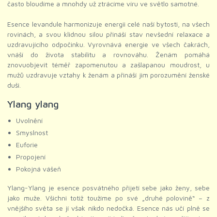
často bloudíme a mnohdy už ztrácíme víru ve světlo samotné.
Esence levandule harmonizuje energii celé naší bytosti, na všech
rovinách, a svou klidnou silou přináší stav nevšední relaxace a
uzdravujícího odpočinku. Vyrovnává energie ve všech čakrách,
vnáší do života stabilitu a rovnováhu. Ženám pomáhá
znovuobjevit téměř zapomenutou a zašlapanou moudrost, u
mužů uzdravuje vztahy k ženám a přináší jim porozumění ženské
duši.
Ylang ylang
Uvolnění
Smyslnost
Euforie
Propojení
Pokojná vášeň
Ylang-Ylang je esence posvátného přijetí sebe jako ženy, sebe
jako muže. Všichni totiž toužíme po své „druhé polovině“ – z
vnějšího světa se jí však nikdo nedočká. Esence nás učí plně se