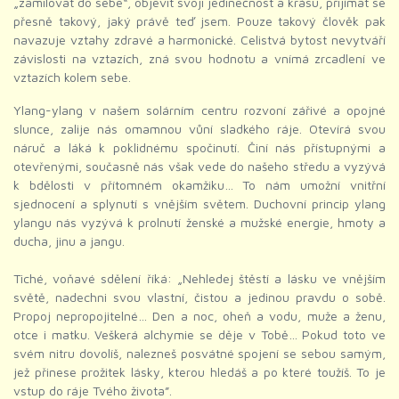
„zamilovat do sebe“, objevit svoji jedinečnost a krásu, přijímat se
přesně takový, jaký právě teď jsem. Pouze takový člověk pak
navazuje vztahy zdravé a harmonické. Celistvá bytost nevytváří
závislosti na vztazích, zná svou hodnotu a vnímá zrcadlení ve
vztazích kolem sebe.
Ylang-ylang v našem solárním centru rozvoní zářivé a opojné
slunce, zalije nás omamnou vůní sladkého ráje. Otevírá svou
náruč a láká k poklidnému spočinutí. Činí nás přístupnými a
otevřenými, současně nás však vede do našeho středu a vyzývá
k bdělosti v přítomném okamžiku… To nám umožní vnitřní
sjednocení a splynutí s vnějším světem. Duchovní princip ylang
ylangu nás vyzývá k prolnutí ženské a mužské energie, hmoty a
ducha, jinu a jangu.
Tiché, voňavé sdělení říká: „Nehledej štěstí a lásku ve vnějším
světě, nadechni svou vlastní, čistou a jedinou pravdu o sobě.
Propoj nepropojitelné… Den a noc, oheň a vodu, muže a ženu,
otce i matku. Veškerá alchymie se děje v Tobě… Pokud toto ve
svém nitru dovolíš, nalezneš posvátné spojení se sebou samým,
jež přinese prožitek lásky, kterou hledáš a po které toužíš. To je
vstup do ráje Tvého života”.