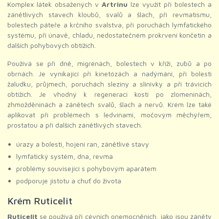
Komplex látek obsažených v
Artrinu
lze využít při bolestech a
zánětlivých stavech kloubů, svalů a šlach, při revmatismu,
bolestech páteře a krčního svalstva, při poruchách lymfatického
systému, při únavě, chladu, nedostatečném prokrvení končetin a
dalších pohybových obtížích.
Používá se při dně, migrénách, bolestech v kříži, zubů a po
obrnách. Je vynikající při kinetózách a nadýmání, při bolesti
žaludku, průjmech, poruchách sleziny a slinivky a při trávicích
obtížích. Je vhodný k regeneraci kostí po zlomeninách,
zhmožděninách a zánětech svalů, šlach a nervů. Krém lze také
aplikovat při problémech s ledvinami, močovým měchýřem,
prostatou a při dalších zánětlivých stavech.
úrazy a bolesti, hojení ran, zánětlivé stavy
lymfatický systém, dna, revma
problémy související s pohybovým aparátem
podporuje jistotu a chuť do života
Krém Ruticelit
Ruticelit
se používá při cévních onemocněních, jako jsou záněty