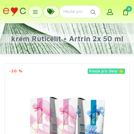
0
krém Ruticelit + Artrin 2x 50 ml
-20 %
Pouze pro členy