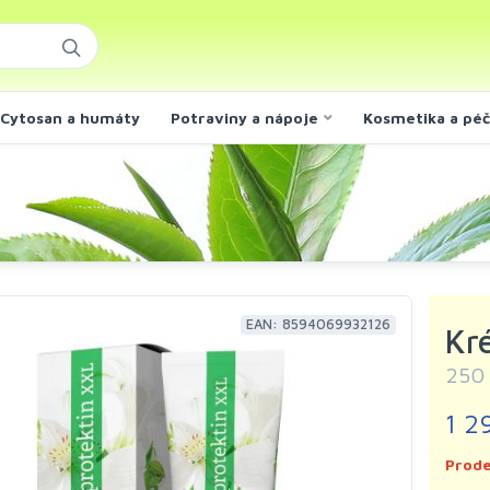
Cytosan a humáty
Potraviny a nápoje
Kosmetika a pé
EAN: 8594069932126
Kr
250
1 2
Prode