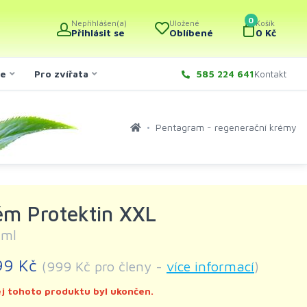
0
Nepřihlášen(a)
Uložené
Košík
Přihlásit se
Oblíbené
0 Kč
če
Pro zvířata
585 224 641
Kontakt
Pentagram - regenerační krémy
ém Protektin XXL
 ml
99 Kč
(999 Kč pro členy -
více informací
)
j tohoto produktu byl ukončen.