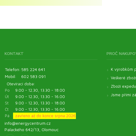
Aromaterapie
Výhodná balení pro zvířata
Zelené potraviny ve výhodném balení
Esenciální oleje
Energyfood sady
KONTAKT
PROČ NAKUPO
Telefon:
585 224 641
K výrobkům p
Mobil:
602 583 091
Veškeré zbož
Otevírací doba:
Zboží expeduj
Po
9.00 - 12.30, 13.30 - 18.00
Jsme přímí zá
Út
9.00 - 12.30, 13.30 - 16.00
St
9.00 - 12.30, 13.30 - 18.00
Čt
9.00 - 12.30, 13.30 - 16.00
Pá
zavřeno až do konce srpna 2026
info@energycentrum.cz
Palackého 642/13, Olomouc