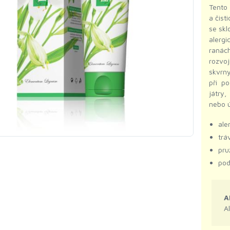
Tento 
a čist
se skl
alergi
ranách
rozvoj
skvrny
při p
játry,
nebo ú
ale
trá
pru
pod
A
A