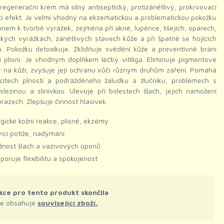
regenerační krém má silný antiseptický, protizánětlivý, prokrvovací
icí efekt. Je velmi vhodný na ekzematickou a problematickou pokožku
onem k tvorbě vyrážek, zejména při akné, lupénce, lišejích, oparech,
ckých vyrážkách, zánětlivých stavech kůže a při špatně se hojících
. Pokožku detoxikuje. Zklidňuje svědění kůže a preventivně brání
i plísní. Je vhodným doplňkem léčby vitiliga. Eliminuje pigmentové
 na kůži, zvyšuje její ochranu vůči různým druhům záření. Pomáhá
ocitech plnosti a podrážděného žaludku a žlučníku, problémech s
 slezinou a slinivkou. Ulevuje při bolestech šlach, jejich namožení
razech. Zlepšuje činnost hlasivek.
rgické kožní reakce, plísně, ekzémy
vicí potíže, nadýmání
žnost šlach a vazivových úponů
poruje flexibilitu a spokojenost
kce pro tento produkt skončila
le obsahuje
související zboží.
.