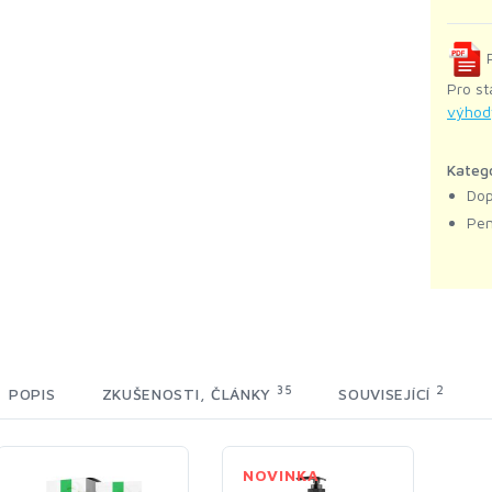
P
Pro st
výhod
Kateg
Dop
Pen
35
2
POPIS
ZKUŠENOSTI, ČLÁNKY
SOUVISEJÍCÍ
NOVINKA