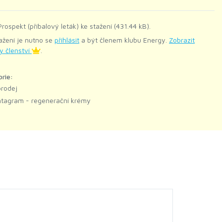
rospekt (příbalový leták) ke stažení (431.44 kB).
ažení je nutno se
přihlásit
a být členem klubu Energy.
Zobrazit
y členství
.
orie:
rodej
tagram - regenerační krémy