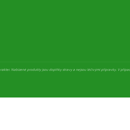
akter. Nabízené produkty jsou doplňky stravy a nejsou léčivými přípravky. V případ