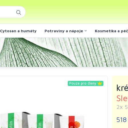
Cytosan a humáty
Potraviny a nápoje
Kosmetika a pé
Pouze pro členy
kr
Sl
2x 5
518