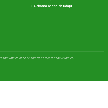
Ochrana osobních údajů
ě zdravotních obtíží se obraťte na lékaře nebo lékárníka.