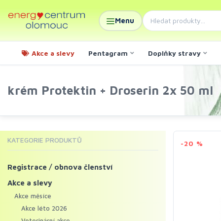
Menu
Akce a slevy
Pentagram
Doplňky stravy
krém Protektin + Droserin 2x 50 ml
KATEGORIE PRODUKTŮ
-20 %
Registrace / obnova členství
Akce a slevy
Akce měsíce
Akce léto 2026
Veterinární akce