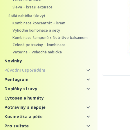
Sleva - kratší expirace
Stálá nabídka (slevy)
Kombinace koncentrát + krém
Výhodné kombinace a sety
Kombinace šamponů s Nutritive balsamem
Zelené potraviny - kombinace
Veterina - výhodná nabídka
Novinky
Původní uspořádání
Energy food
Pentagram
Pentagram - bylinné koncentráty
Koncentráty
Doplňky stravy
Pentagram - regenerační krémy
Krémy
Bylinné koncentráty
Cytosan a humáty
Mycosynergy
Krémy XXL
Probiotika a trávení
Potraviny a nápoje
Solitérní bylinné koncentráty
Krémy Profi
Imunita
Zelené potraviny
Kosmetika a péče
Ostatní bylinné koncentráty
Šampony
Vitaminy, minerály a kolagen
Chlorella a spirulina
Bylinné čaje a nápoje
Pleť
Pro zvířata
Superpotraviny