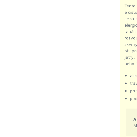
Tento 
a čist
se skl
alergi
ranách
rozvoj
skvrny
při p
játry,
nebo ú
ale
trá
pru
pod
A
A