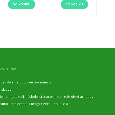
DO KOŠÍKU
DO KOŠÍKU
VAT U NÁS
oskytujeme odborné poradenství
í skladem
eme nejpozději následující pracovní den (dle otevírací doby)
stupci společnosti Energy Czech Republic a.s.