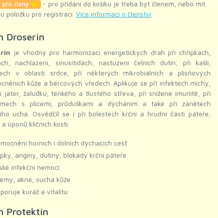
- pro přidání do košíku je třeba být členem, nebo mít
 pro členy
ku položku pro registraci.
Více informací o členství
 Droserin
rin
je vhodný pro harmonizaci energetických drah při chřipkách,
ch, nachlazení, sinusitidách, nastuzení čelních dutin, při kašli,
tech v oblasti srdce, při některých mikrobiálních a plísňových
něních kůže a bércových vředech. Aplikuje se při infektech míchy,
 jater, žaludku, tenkého a tlustého střeva, při snížené imunitě, při
émech s plícemi, průduškami a dýcháním a také při zánětech
ího ucha. Osvědčil se i při bolestech krční a hrudní části páteře,
a úponů klíčních kostí.
mocnění horních i dolních dýchacích cest
ipky, angíny, dutiny, blokády krční páteře
ské infekční nemoci
émy, akné, suchá kůže
poruje kuráž a vitalitu
 Protektin