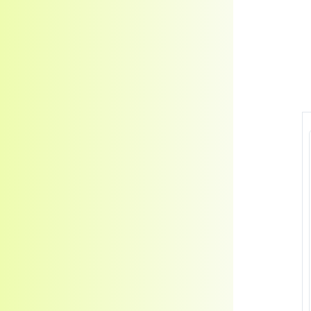
Kosmetické oleje
Veterinární produkty - Pentagram
Veterinární produkty - ostatní
Pomůcky