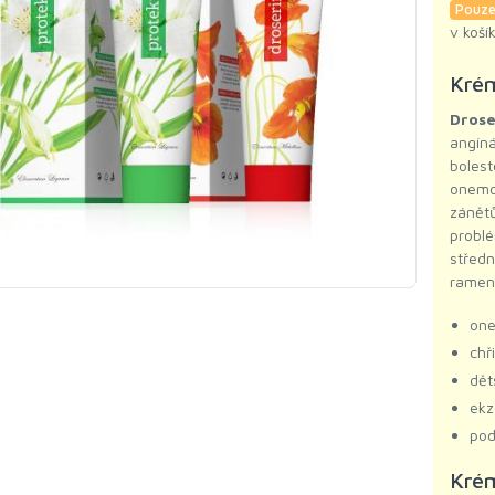
Pouze
v koší
Krém
Drose
angíná
boles
onemoc
zánětů
probl
středn
ramen 
one
chř
dět
ekz
pod
Krém