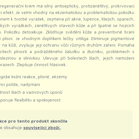
regenerační krém má silný antiseptický, protizánětlivý, prokrvovací
icí efekt. Je velmi vhodný na ekzematickou a problematickou pokožku
onem k tvorbě vyrážek, zejména při akné, lupénce, lišejích, oparech,
ckých vyrážkách, zánětlivých stavech kůže a při špatně se hojících
. Pokožku detoxikuje. Zklidňuje svědění kůže a preventivně brání
i plísní. Je vhodným doplňkem léčby vitiliga. Eliminuje pigmentové
 na kůži, zvyšuje její ochranu vůči různým druhům záření. Pomáhá
ocitech plnosti a podrážděného žaludku a žlučníku, problémech s
 slezinou a slinivkou. Ulevuje při bolestech šlach, jejich namožení
razech. Zlepšuje činnost hlasivek.
rgické kožní reakce, plísně, ekzémy
vicí potíže, nadýmání
žnost šlach a vazivových úponů
poruje flexibilitu a spokojenost
kce pro tento produkt skončila
le obsahuje
související zboží.
.