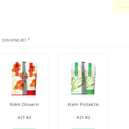
2
SOUVISEJÍCÍ
Krém Droserin
Krém Protektin
421 Kč
421 Kč