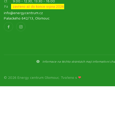
Čt
9.00 - 12.30, 13.30 - 16.00
Pá
zavřeno až do konce srpna 2026
info@energycentrum.cz
Palackého 642/13, Olomouc
Informace na těchto stránkách mají informativní char
© 2026 Energy centrum Olomouc. Tvořeno s
❤