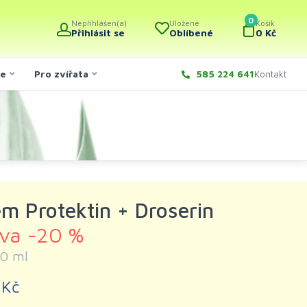
0
Nepřihlášen(a)
Uložené
Košík
Přihlásit se
Oblíbené
0 Kč
če
Pro zvířata
585 224 641
Kontakt
ém Protektin + Droserin
eva -20 %
0 ml
 Kč