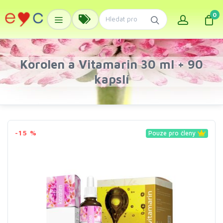
0
Korolen a Vitamarin 30 ml + 90
kapslí
-15 %
Pouze pro členy