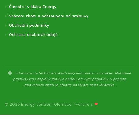
Členství v klubu Energy
Vrácení zboží a odstoupení od smlouvy
Obchodní podmínky
Ochrana osobních údajů
Informace na těchto stránkách mají informativní charakter. Nabízené
produkty jsou doplňky stravy a nejsou léčivými přípravky. V případě
zdravotních obtíží se obraťte na lékaře nebo lékárníka.
© 2026 Energy centrum Olomouc. Tvořeno s
❤