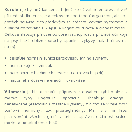
Korolen
je bylinný koncentrát, jenž lze užívat nejen preventivně
při nedostatku energie a celkovém opotřebení organismu, ale i při
potížích souvisejících především se srdcem, cévním systémem a
duševní rovnováhou. Zlepšuje kognitivní funkce a činnost mozku.
Celkově zlepšuje přirozenou obranyschopnost a příznivě účinkuje
na psychické obtíže (poruchy spánku, výkyvy nálad, únava a
stres).
zajišťuje normální funkci kardiovaskulárního systému
normalizuje krevní tlak
harmonizuje hladinu cholesterolu a krevních lipidů
napomáhá duševní a emoční rovnováze
Vitamarin
je bioinformační přípravek s obsahem rybího oleje z
mořské ryby Engraulis japonicus. Obsahuje omega-3
nenasycené (esenciální) mastné kyseliny, z nichž se v těle tvoří
tkáňové hormony, tzv. prostaglandiny. Mají vliv na lepší
prokrvování všech orgánů v těle a správnou činnost srdce,
mozku a metabolismus tuků.