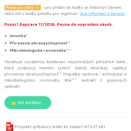
- pro přidání do košíku je třeba být členem,
Pouze pro členy
nebo mít v košíku položku pro registraci.
Více informací o členství
Pozor! Expirace 11/2026. Pouze do vyprodání zásob.
Imunita*
Přirozená obranyschopnost**
Mikrobiologická rovnováha***
Obsahuje vyváženou kombinaci nejúčinnějších přírodních látek,
které podporují imunitní sytém* (šalvěj lékařská), zajišťují
přirozenou obranyschopnost** (třapatka nachová - echinacea) a
mikrobiologickou rovnováhu těla*** (extrakt z grepových
jadérek).
DO KOŠÍKU...
Prospekt (příbalový leták) ke stažení (473.07 kB).