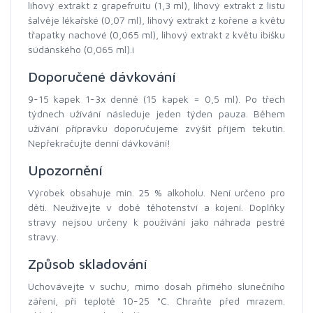
lihový extrakt z grapefruitu (1,3 ml), lihový extrakt z listu
šalvěje lékařské (0,07 ml), lihový extrakt z kořene a květu
třapatky nachové (0,065 ml), lihový extrakt z květu ibišku
súdánského (0,065 ml).i
Doporučené dávkování
9-15 kapek 1-3x denně (15 kapek = 0,5 ml). Po třech
týdnech užívání následuje jeden týden pauza. Během
užívání přípravku doporučujeme zvýšit příjem tekutin.
Nepřekračujte denní dávkování!
Upozornění
Výrobek obsahuje min. 25 % alkoholu. Není určeno pro
děti. Neužívejte v době těhotenství a kojení. Doplňky
stravy nejsou určeny k používání jako náhrada pestré
stravy.
Způsob skladování
Uchovávejte v suchu, mimo dosah přímého slunečního
záření, při teplotě 10-25 °C. Chraňte před mrazem.