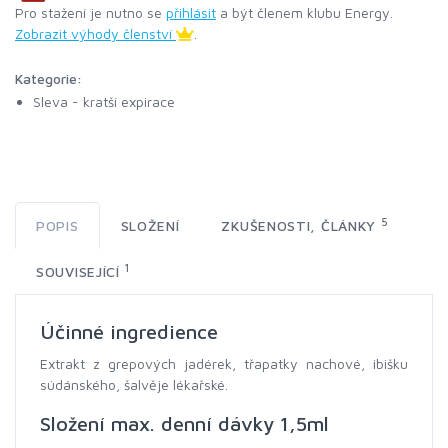
Pro stažení je nutno se
přihlásit
a být členem klubu Energy.
Zobrazit výhody členství
.
Kategorie:
Sleva - kratší expirace
5
POPIS
SLOŽENÍ
ZKUŠENOSTI, ČLÁNKY
1
SOUVISEJÍCÍ
Účinné ingredience
Extrakt z grepových jadérek, třapatky nachové, ibišku
súdánského, šalvěje lékařské.
Složení max. denní dávky 1,5ml