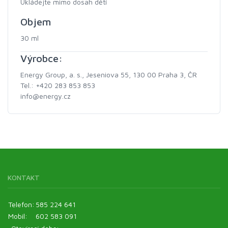
Ukládejte mimo dosah dětí
Objem
30 ml
Výrobce:
Energy Group, a. s., Jeseniova 55, 130 00 Praha 3, ČR
Tel.: +420 283 853 853
info@energy.cz
KONTAKT
Telefon:
585 224 641
Mobil:
602 583 091