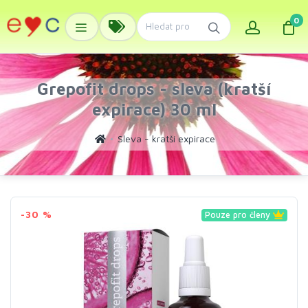
0
Grepofit drops - sleva (kratší
expirace) 30 ml
Sleva - kratší expirace
-30 %
Pouze pro členy