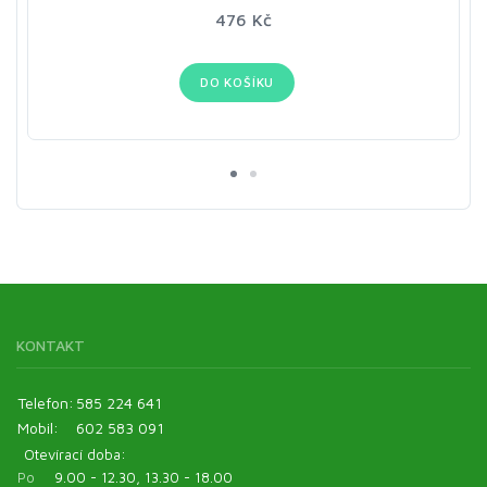
476 Kč
DO KOŠÍKU
KONTAKT
Telefon:
585 224 641
Mobil:
602 583 091
Otevírací doba:
Po
9.00 - 12.30, 13.30 - 18.00