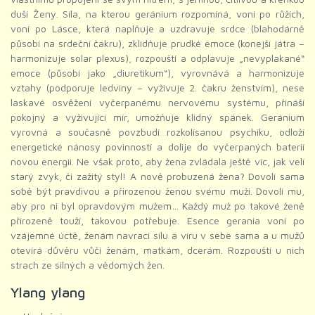
duší Ženy. Síla, na kterou geránium rozpomíná, voní po růžích,
voní po Lásce, která naplňuje a uzdravuje srdce (blahodárně
působí na srdeční čakru), zklidňuje prudké emoce (konejší játra –
harmonizuje solar plexus), rozpouští a odplavuje „nevyplakané“
emoce (působí jako „diuretikum“), vyrovnává a harmonizuje
vztahy (podporuje ledviny – vyživuje 2. čakru ženstvím), nese
laskavé osvěžení vyčerpanému nervovému systému, přináší
pokojný a vyživující mír, umožňuje klidný spánek. Geránium
vyrovná a současně povzbudí rozkolísanou psychiku, odloží
energetické nánosy povinností a dolije do vyčerpaných baterií
novou energii. Ne však proto, aby žena zvládala ještě víc, jak velí
starý zvyk, či zažitý styl! A nově probuzená žena? Dovolí sama
sobě být pravdivou a přirozenou ženou svému muži. Dovolí mu,
aby pro ni byl opravdovým mužem… Každý muž po takové ženě
přirozeně touží, takovou potřebuje. Esence gerania voní po
vzájemné úctě, ženám navrací sílu a víru v sebe sama a u mužů
otevírá důvěru vůči ženám, matkám, dcerám. Rozpouští u nich
strach ze silných a vědomých žen.
Ylang ylang