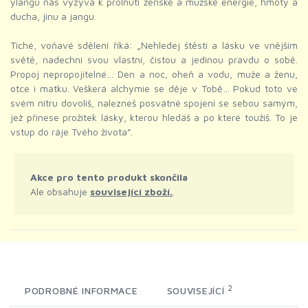
ylangu nás vyzývá k prolnutí ženské a mužské energie, hmoty a
ducha, jinu a jangu.
Tiché, voňavé sdělení říká: „Nehledej štěstí a lásku ve vnějším
světě, nadechni svou vlastní, čistou a jedinou pravdu o sobě.
Propoj nepropojitelné… Den a noc, oheň a vodu, muže a ženu,
otce i matku. Veškerá alchymie se děje v Tobě… Pokud toto ve
svém nitru dovolíš, nalezneš posvátné spojení se sebou samým,
jež přinese prožitek lásky, kterou hledáš a po které toužíš. To je
vstup do ráje Tvého života”.
Akce pro tento produkt skončila
Ale obsahuje
související zboží.
.
2
PODROBNÉ INFORMACE
SOUVISEJÍCÍ