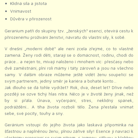
Klidná síla a jistota
Vnímavost
Důvěra v přirozenost
Geranium patří do skupiny tzv. „ženských“ esencí, otevírá cestu k
přirozenému prožívání ženství, návratu do vlastní síly, k sobě.
V dnešní „moderní době“ ale není zcela zřejmé, co to vlastně
zamená. Ženy rodí děti, starají se o domácnost, rodinu, chodí do
práce… a nejen to, mívají naloženo i mnohem víc: přesčasy nebo
dvě zaměstnání, plní roli mámy i táty zároveň a jsou na všechno
samy. V dalším obraze můžeme ještě vidět ženu soupeřící se
svým partnerem, jediný směr je kariéra a bohaté konto…
Jak dlouho se dá tohle vydržet? Rok, dva, deset let? Dříve nebo
později se ozve tichý hlas nitra. Něco je v životě ženy jinak, než
by si přála. Únava, vyčerpání, stres, neklidný spánek,
podráždění... A tíha života rozbolí tělo. Žena přestala vnímat
sebe, své pocity, touhy a sny.
Geránium vstoupí do jejího života jako laskavá připomínka na
šťastnou a naplněnou ženu, plnou zářivé síly! Esence ji navrací k
vlastnímu propojení se svým nitrem, s jemnou, citlivou a křehkou