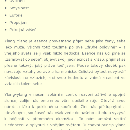
Uvolnění
Smyslnost
Euforie
Propojení
Pokojná vášeň
Ylang-Ylang je esence posvátného přijetí sebe jako ženy, sebe
jako muže. Všichni totiž toužíme po své „druhé polovině“ – z
vnějšího světa se jí však nikdo nedočká. Esence nás učí plně se
„zamilovat do sebe“, objevit svoji jedinečnost a krásu, přijímat se
přesně takový, jaký právě teď jsem. Pouze takový člověk pak
navazuje vztahy zdravé a harmonické. Celistvá bytost nevytváří
závislosti na vztazích, zná svou hodnotu a vnímá zrcadlení ve
vztazích kolem sebe.
Ylang-ylang v našem solárním centru rozvoní zářivé a opojné
slunce, zalije nás omamnou vůní sladkého ráje. Otevírá svou
náruč a láká k poklidnému spočinutí. Činí nás přístupnými a
otevřenými, současně nás však vede do našeho středu a vyzývá
k bdělosti v přítomném okamžiku… To nám umožní vnitřní
sjednocení a splynutí s vnějším světem. Duchovní princip ylang