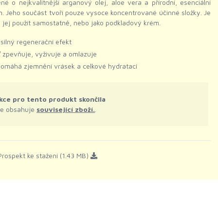
né o nejkvalitnější arganový olej, aloe vera a přírodní, esenciální
. Jeho součást tvoří pouze vysoce koncentrované účinné složky. Je
jej použít samostatně, nebo jako podkladový krém.
silný regenerační efekt
ť zpevňuje, vyživuje a omlazuje
omáhá zjemnění vrásek a celkové hydrataci
kce pro tento produkt skončila
le obsahuje
související zboží.
.
rospekt ke stažení (1.43 MB)