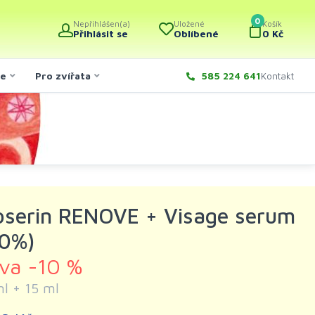
0
Nepřihlášen(a)
Uložené
Košík
Přihlásit se
Oblíbené
0 Kč
če
Pro zvířata
585 224 641
Kontakt
oserin RENOVE + Visage serum
10%)
eva -10 %
l + 15 ml