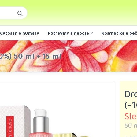
Cytosan a humáty
Potraviny a nápoje
Kosmetika a pé
0%) 50 ml + 15 ml
Dr
(-
Sl
50 m