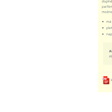
doplně
parfém
možno 
má 
ple
nap
A
A
P