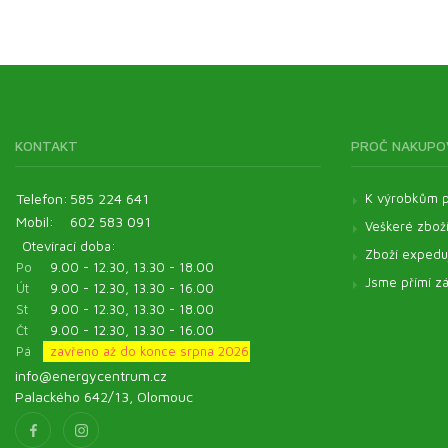
KONTAKT
PROČ NAKUPO
Telefon:
585 224 641
K výrobkům p
Mobil:
602 583 091
Veškeré zbož
Otevírací doba:
Zboží expeduj
Po
9.00 - 12.30, 13.30 - 18.00
Jsme přímí zá
Út
9.00 - 12.30, 13.30 - 16.00
St
9.00 - 12.30, 13.30 - 18.00
Čt
9.00 - 12.30, 13.30 - 16.00
Pá
zavřeno až do konce srpna 2026
info@energycentrum.cz
Palackého 642/13, Olomouc