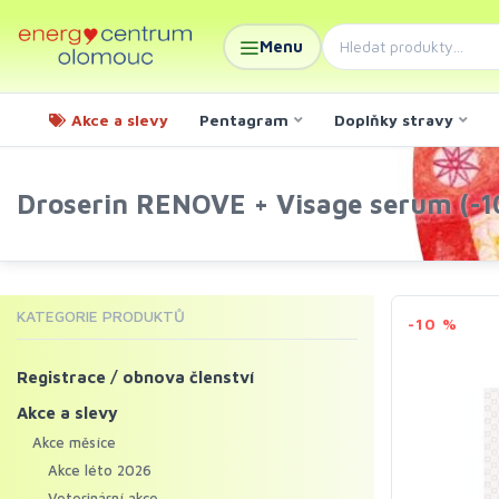
Menu
Akce a slevy
Pentagram
Doplňky stravy
Droserin RENOVE + Visage serum (-1
KATEGORIE PRODUKTŮ
-10 %
Registrace / obnova členství
Akce a slevy
Akce měsíce
Akce léto 2026
Veterinární akce