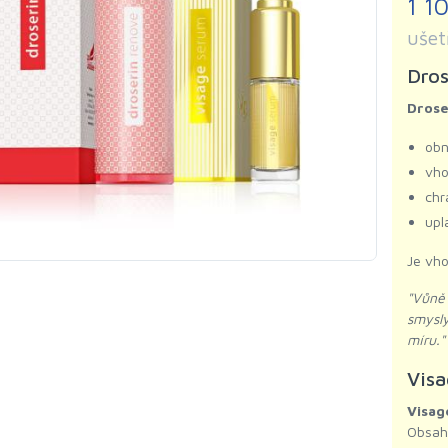
1 1
ušet
Dro
Dros
obn
vho
chr
upl
Je vho
"Vůně
smysl
míru."
Vis
Visag
Obsah