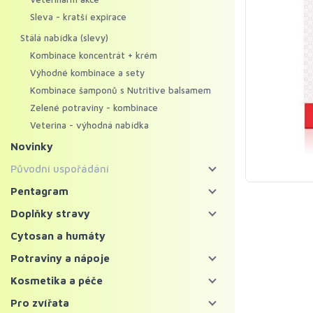
Sleva - kratší expirace
Stálá nabídka (slevy)
Kombinace koncentrát + krém
Výhodné kombinace a sety
Kombinace šamponů s Nutritive balsamem
Zelené potraviny - kombinace
Veterina - výhodná nabídka
Novinky
Původní uspořádání
Energy food
Pentagram
Pentagram - bylinné koncentráty
Koncentráty
Doplňky stravy
Pentagram - regenerační krémy
Krémy
Bylinné koncentráty
Cytosan a humáty
Mycosynergy
Krémy XXL
Probiotika a trávení
Potraviny a nápoje
Solitérní bylinné koncentráty
Krémy Profi
Imunita
Zelené potraviny
Kosmetika a péče
Ostatní bylinné koncentráty
Šampony
Vitaminy, minerály a kolagen
Chlorella a spirulina
Bylinné čaje a nápoje
Pleť
Pro zvířata
Superpotraviny