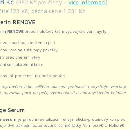
08 Kč
(852 Kč pro členy -
více informací
)
říte 123 Kč, běžná cena 1 231 Kč
serin RENOVE
erin RENOVE
přírodní pleťový krém vyživující s vůní myrty.
ovuje suchou, ztenčenou pleť
dný i pro nejsušší typy pokožky
ání před vnějšími vlivy
atní se i jako zimní krém
dný jak pro denní, tak noční použití.
 myrtového háje zalitého sluncem probouzí a zbystřuje všechny
y, navozuje pocit bezpečí, vyrovnanosti a nadsmyslového vnímání
age Serum
e serum
je přírodní revitalizační, enzymaticko-proteinový komplex.
uje dvě základní patentované účinné látky Vermesin® a Helixin®,