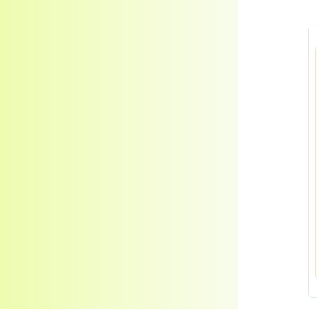
Kosmetické oleje
Veterinární produkty - Pentagram
Veterinární produkty - ostatní
Pomůcky