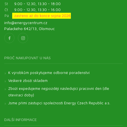
St
9.00 - 12.30, 13.30 - 18.00
Čt
9.00 - 12.30, 13.30 - 16.00
Pá
zavřeno až do konce srpna 2026
info@energycentrum.cz
Palackého 642/13, Olomouc
PROČ NAKUPOVAT U NÁS
K výrobkům poskytujeme odborné poradenství
Veškeré zboží skladem
Zboží expedujeme nejpozději následující pracovní den (dle
otevírací doby)
Jsme přímí zástupci společnosti Energy Czech Republic a.s.
DALŠÍ INFORMACE