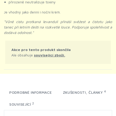
přirozeně neutralizuje toxiny
Je vhodný jako denní i noční krém.
"Vůně cistu protkaná levandulí přináší svěžest a čistotu jako
tanec při letním dešti na rozkvetlé louce. Podporuje spolehlivost a
dodává odolnost."
Akce pro tento produkt skončila
Ale obsahuje
související zboží.
.
4
PODROBNÉ INFORMACE
ZKUŠENOSTI, ČLÁNKY
2
SOUVISEJÍCÍ