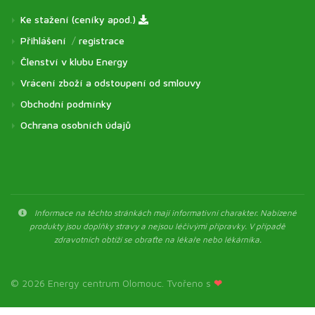
Ke stažení (ceníky apod.)
Přihlášení
/
registrace
Členství v klubu Energy
Vrácení zboží a odstoupení od smlouvy
Obchodní podmínky
Ochrana osobních údajů
Informace na těchto stránkách mají informativní charakter. Nabízené
produkty jsou doplňky stravy a nejsou léčivými přípravky. V případě
zdravotních obtíží se obraťte na lékaře nebo lékárníka.
© 2026 Energy centrum Olomouc. Tvořeno s
❤