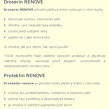
Droserin RENOVE
Droserin RENOVE
přírodní pleťový krém vyživující s vůní myrty.
obnovuje suchou, ztenčenou pleť
vhodný i pro nejsušší typy pokožky
chrání před vnějšími vlivy
uplatní se i jako zimní krém
Je vhodný jak pro denní, tak noční použití.
"Vůně myrtového háje zalitého sluncem probouzí a zbystřuje
všechny smysly, navozuje pocit bezpečí, vyrovnanosti a
nadsmyslového vnímání míru."
Protektin RENOVE
Protektin renove
je přírodní čisticí pleťový krém s vůní cistu.
určený pro problematickou, smíšenou a mastnou pleť
účinně hojí zánětlivá a ekzematická ložiska
je vhodný k ošetření pigmentových skvrn