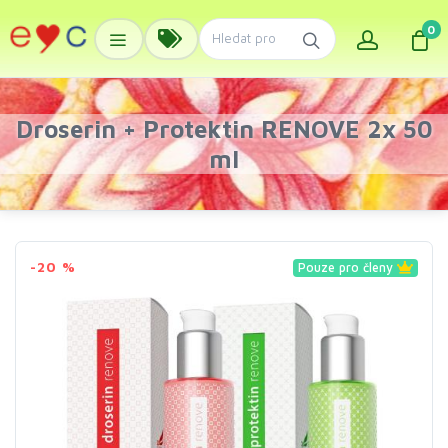
0
Droserin + Protektin RENOVE 2x 50
ml
-20 %
Pouze pro členy