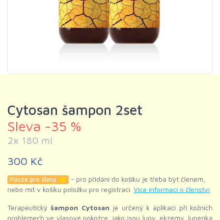
Cytosan šampon 2set
Sleva -35 %
2x 180 ml
300 Kč
- pro přidání do košíku je třeba být členem,
Pouze pro členy
nebo mít v košíku položku pro registraci.
Více informací o členství
Terapeutický
šampon Cytosan
je určený k aplikaci při kožních
problémech ve vlasové pokožce, jako jsou lupy, ekzémy, lupénka