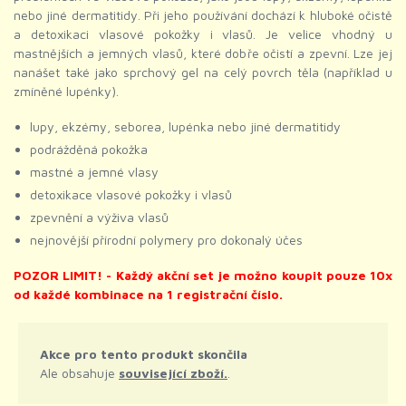
nebo jiné dermatitidy. Při jeho používání dochází k hluboké očistě
a detoxikaci vlasové pokožky i vlasů. Je velice vhodný u
mastnějších a jemných vlasů, které dobře očistí a zpevní. Lze jej
nanášet také jako sprchový gel na celý povrch těla (například u
zmíněné lupénky).
lupy, ekzémy, seborea, lupénka nebo jiné dermatitidy
podrážděná pokožka
mastné a jemné vlasy
detoxikace vlasové pokožky i vlasů
zpevnění a výživa vlasů
nejnovější přírodní polymery pro dokonalý účes
POZOR LIMIT! - Každý akční set je možno koupit pouze 10x
od každé kombinace na 1 registrační číslo.
Akce pro tento produkt skončila
Ale obsahuje
související zboží.
.