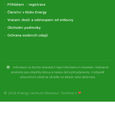
Přihlášení
/
registrace
Členství v klubu Energy
Vrácení zboží a odstoupení od smlouvy
Obchodní podmínky
Ochrana osobních údajů
Informace na těchto stránkách mají informativní charakter. Nabízené
produkty jsou doplňky stravy a nejsou léčivými přípravky. V případě
zdravotních obtíží se obraťte na lékaře nebo lékárníka.
© 2026 Energy centrum Olomouc. Tvořeno s
❤