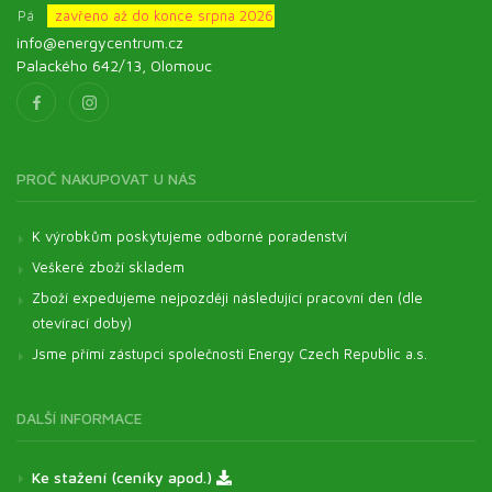
Pá
zavřeno až do konce srpna 2026
info@energycentrum.cz
Palackého 642/13, Olomouc
PROČ NAKUPOVAT U NÁS
K výrobkům poskytujeme odborné poradenství
Veškeré zboží skladem
Zboží expedujeme nejpozději následující pracovní den (dle
otevírací doby)
Jsme přímí zástupci společnosti Energy Czech Republic a.s.
DALŠÍ INFORMACE
Ke stažení (ceníky apod.)