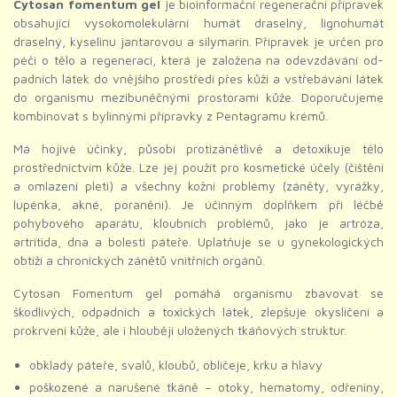
Cytosan fomentum gel
je bioinformační regenerační přípravek
obsahující vysokomolekulární humát draselný, lignohumát
draselný, kyselinu jantarovou a silymarin. Přípravek je určen pro
péči o tělo a regeneraci, která je založena na odevzdávání od-
padních látek do vnějšího prostředí přes kůži a vstřebávání látek
do organismu mezibuněčnými prostorami kůže. Doporučujeme
kombinovat s bylinnými přípravky z Pentagramu krémů.
Má hojivé účinky, působí protizánětlivě a detoxikuje tělo
prostřednictvím kůže. Lze jej použít pro kosmetické účely (čištění
a omlazení pleti) a všechny kožní problémy (záněty, vyrážky,
lupénka, akné, poranění). Je účinným doplňkem při léčbě
pohybového aparátu, kloubních problémů, jako je artróza,
artritida, dna a bolesti páteře. Uplatňuje se u gynekologických
obtíží a chronických zánětů vnitřních orgánů.
Cytosan Fomentum gel pomáhá organismu zbavovat se
škodlivých, odpadních a toxických látek, zlepšuje okysličení a
prokrvení kůže, ale i hlouběji uložených tkáňových struktur.
obklady páteře, svalů, kloubů, obličeje, krku a hlavy
poškozené a narušené tkáně – otoky, hematomy, odřeniny,