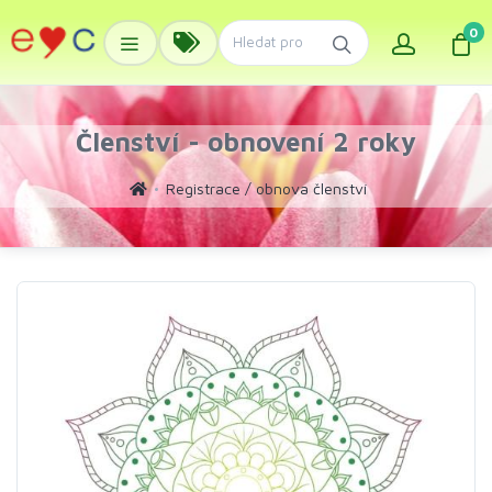
0
Členství - obnovení 2 roky
Registrace / obnova členství