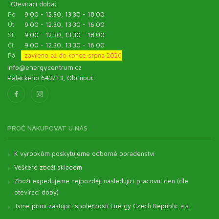
Otevírací doba:
Po
9.00 - 12.30, 13.30 - 18.00
Út
9.00 - 12.30, 13.30 - 16.00
St
9.00 - 12.30, 13.30 - 18.00
Čt
9.00 - 12.30, 13.30 - 16.00
Pá
zavřeno až do konce srpna 2026
info@energycentrum.cz
Palackého 642/13, Olomouc
PROČ NAKUPOVAT U NÁS
K výrobkům poskytujeme odborné poradenství
Veškeré zboží skladem
Zboží expedujeme nejpozději následující pracovní den (dle
otevírací doby)
Jsme přímí zástupci společnosti Energy Czech Republic a.s.