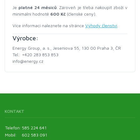
Je
platné 24 měsíců
. Zároveň je třeba nakoupit zboží v
minimální hodnotě
600 Kč
(členské ceny).
Více informací naleznete na stránce
Výhody členství
.
Výrobce:
Energy Group, a. s., Jeseniova 55, 130 00 Praha 3, ČR
Tel.: +420 283 853 853
info@energy.cz
KONTAKT
Telefon:
585 224 641
Mobil:
602 583 091