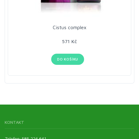
Cistus complex
571 Kč
DO KOŠÍKU
KONTAKT
Telefon:
585 224 641