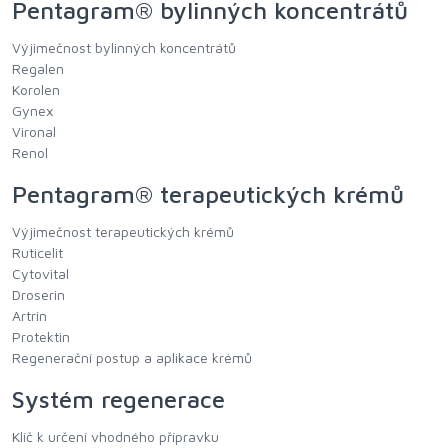
Pentagram® bylinných koncentrátů
Výjimečnost bylinných koncentrátů
Regalen
Korolen
Gynex
Vironal
Renol
Pentagram® terapeutických krémů
Výjimečnost terapeutických krémů
Ruticelit
Cytovital
Droserin
Artrin
Protektin
Regenerační postup a aplikace krémů
Systém regenerace
Klíč k určení vhodného přípravku