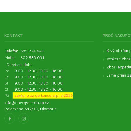
KONTAKT
PROČ NAKUPO
Telefon:
585 224 641
K výrobkům p
Mobil:
602 583 091
Veškeré zbož
Otevírací doba:
Zboží expeduj
Po
9.00 - 12.30, 13.30 - 18.00
Jsme přímí zá
Út
9.00 - 12.30, 13.30 - 16.00
St
9.00 - 12.30, 13.30 - 18.00
Čt
9.00 - 12.30, 13.30 - 16.00
Pá
zavřeno až do konce srpna 2026
info@energycentrum.cz
Palackého 642/13, Olomouc