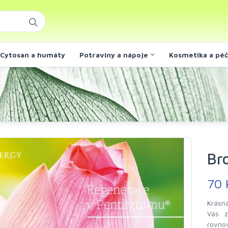
Cytosan a humáty
Potraviny a nápoje
Kosmetika a pé
Br
70
Krásn
Vás z
rovno