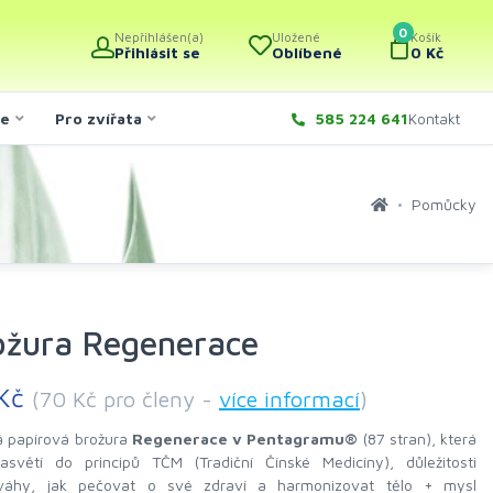
0
Nepřihlášen(a)
Uložené
Košík
Přihlásit se
Oblíbené
0 Kč
če
Pro zvířata
585 224 641
Kontakt
Pomůcky
ožura Regenerace
 Kč
(70 Kč pro členy -
více informací
)
á papírová brožura
Regenerace v Pentagramu®
(87 stran), která
asvětí do principů TČM (Tradiční Čínské Medicíny), důležitosti
váhy, jak pečovat o své zdraví a harmonizovat tělo + mysl