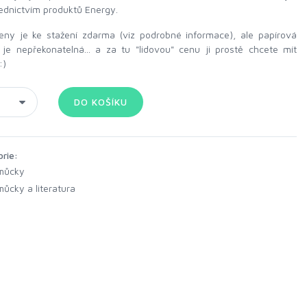
ednictvím produktů Energy.
leny je ke stažení zdarma (viz podrobné informace), ale papírová
je nepřekonatelná... a za tu "lidovou" cenu ji prostě chcete mít
:)
orie:
můcky
ůcky a literatura