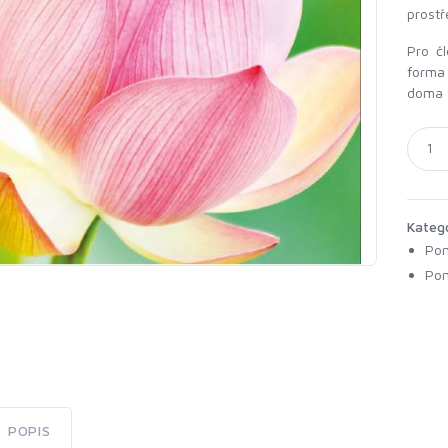
prostř
Pro č
forma 
doma 
Kateg
Po
Pom
POPIS