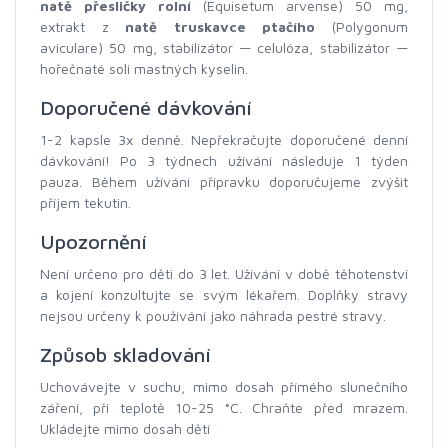
natě přesličky rolní
(Equisetum arvense) 50 mg,
extrakt z
natě truskavce ptačího
(Polygonum
aviculare) 50 mg, stabilizátor — celulóza, stabilizátor —
hořečnaté soli mastných kyselin.
Doporučené dávkování
1-2 kapsle 3x denně. Nepřekračujte doporučené denní
dávkování! Po 3 týdnech užívání následuje 1 týden
pauza. Během užívání přípravku doporučujeme zvýšit
příjem tekutin.
Upozornění
Není určeno pro děti do 3 let. Užívání v době těhotenství
a kojení konzultujte se svým lékařem. Doplňky stravy
nejsou určeny k používání jako náhrada pestré stravy.
Způsob skladování
Uchovávejte v suchu, mimo dosah přímého slunečního
záření, při teplotě 10-25 °C. Chraňte před mrazem.
Ukládejte mimo dosah dětí