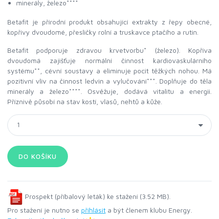
minerály, železo****
Betafit je přírodní produkt obsahující extrakty z řepy obecné,
kopřivy dvoudomé, přesličky rolní a truskavce ptačího a rutin.
Betafit podporuje zdravou krvetvorbu* (železo). Kopřiva
dvoudomá zajišťuje normální činnost kardiovaskulárního
systému**, cévní soustavy a eliminuje pocit těžkých nohou. Má
pozitivní vliv na činnost ledvin a vylučování***. Doplňuje do těla
minerály a železo****. Osvěžuje, dodává vitalitu a energii.
Příznivě působí na stav kostí, vlasů, nehtů a kůže.
Prospekt (příbalový leták) ke stažení (3.52 MB).
Pro stažení je nutno se
přihlásit
a být členem klubu Energy.