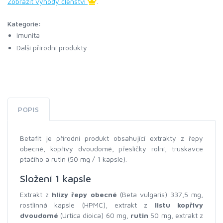
Zobrazit výhody členství
.
Kategorie:
Imunita
Další přírodní produkty
POPIS
Betafit je přírodní produkt obsahující extrakty z řepy
obecné, kopřivy dvoudomé, přesličky rolní, truskavce
ptačího a rutin (50 mg / 1 kapsle).
Složení 1 kapsle
Extrakt z
hlízy řepy obecné
(Beta vulgaris) 337,5 mg,
rostlinná kapsle (HPMC), extrakt z
listu kopřivy
dvoudomé
(Urtica dioica) 60 mg,
rutin
50 mg, extrakt z