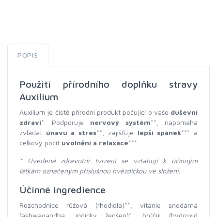
POPIS
Použití přírodního doplňku stravy
Auxilium
Auxilium je čistě přírodní produkt pečující o vaše
duševní
zdraví
*. Podporuje
nervový systém
**, napomáhá
zvládat
únavu a stres
**, zajišťuje
lepší spánek
*** a
celkový pocit
uvolnění a relaxace
***.
*
Uvedená zdravotní tvrzení se vztahují k účinným
látkám označeným příslušnou hvězdičkou ve složení.
Účinné ingredience
Rozchodnice růžová (rhodiola)**, vitánie snodárná
(ashwagandha, indický ženšen)*, hořčík (hydroxid