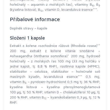
hořečnatý – aquamin z mořských řas), vitaminy B
, B
6
9
(kyselina listová), B
, vitamin D, levandulová esence***.
12
Příbalové informace
Doplněk stravy – kapsle
Složení 1 kapsle
Extrakt z kořene rozchodnice růžové (Rhodiola rosea)**
200 mg, extrakt z kořene vitánie snodárné –
Ashwagandha (Withania somnifera)* 200 mg, hydroxid
hořečnatý – z mořských řas 100 mg (33 mg hořčíku v
jedné kapsli, tj. 8,8 % RHP), rostlinná kapsle (HPMC),
stabilizátor – celulóza, stabilizátor – hořečnaté soli
mastných kyselin, levandulová esence*** 0,5 mg,
vitamin B
– pyridoxin-hydrochlorid 0,5 mg tj. 36 % RHP,
6
kyselina listová – kyselina pteroylmonoglutamová
100 μg, tj. 50 % RHP, vitamin D – cholekalciferol 10 μg, tj.
200 % RHP, vitamin B
– kyanokobalamin 0,3 μg, tj. 12 %
12
RHP.