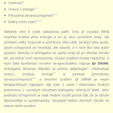
Odolnost*
Únava / energie**
Přirozená obranyschopnost***
Dobrý ranní start****
Některé věci k sobě odedávna patří. Ona je vysoká štíhlá
tropická kráska plná energie a on je sice vzrůstem malý, ale
účinkem velký bojovník a ochránce. Oba vědí, že když jsou spolu,
jejich schopnosti se nesčítají, ale násobí, a v tom tkví síla jejich
spojení. Slzovka a astragalus se spolu znají již po dlouhé stovky
let, po které tvoří nerozlučnou dvojici tradiční čínské medicíny. A
nyní také kombinaci nového terapeutického nápoje
QI DRINK
.
Astragalus (Kozinec blanitý) je účinný adaptogen*, odstraňuje
únavu, zvyšuje energii** a posiluje přirozenou
obranyschopnost*** a imunitní systém. QI DRINK je nejen
terapeutickým nápojem, ale sám o sobě i dokonalou funkční
potravinou s vysokým obsahem biologicky účinných látek. Jeho
posilující schopnosti je však možné využít pouze tak, že je užíván
dlouhodobě a systematicky. Součástí Vašich denních rituálů se
stane velmi snadno.