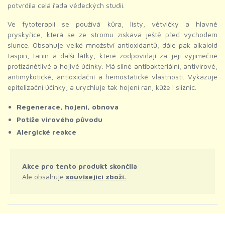
potvrdila celá řada vědeckých studií.
Ve fytoterapii se používá kůra, listy, větvičky a hlavně
pryskyřice, která se ze stromu získává ještě před východem
slunce. Obsahuje velké množství antioxidantů, dále pak alkaloid
taspin, tanin a další látky, které zodpovídají za její výjimečné
protizánětlivé a hojivé účinky. Má silné antibakteriální, antivirové,
antimykotické, antioxidační a hemostatické vlastnosti. Vykazuje
epitelizační účinky, a urychluje tak hojení ran, kůže i sliznic.
Regenerace, hojení, obnova
Potíže virového původu
Alergické reakce
Akce pro tento produkt skončila
Ale obsahuje
související zboží.
.