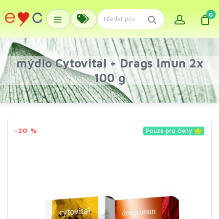
0
mýdlo Cytovital + Drags Imun 2x
100 g
-20 %
Pouze pro členy