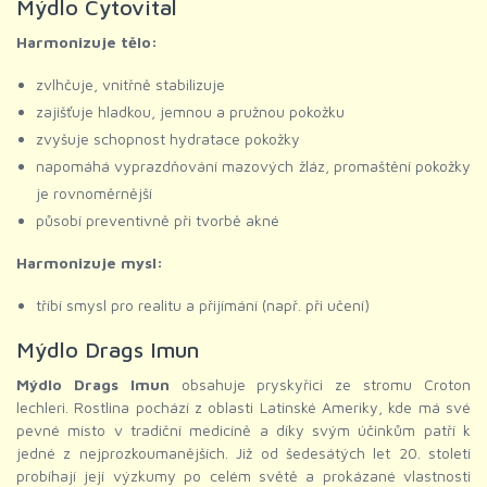
Mýdlo Cytovital
Harmonizuje tělo:
zvlhčuje, vnitřně stabilizuje
zajišťuje hladkou, jemnou a pružnou pokožku
zvyšuje schopnost hydratace pokožky
napomáhá vyprazdňování mazových žláz, promaštění pokožky
je rovnoměrnější
působí preventivně při tvorbě akné
Harmonizuje mysl:
tříbí smysl pro realitu a přijímání (např. při učení)
Mýdlo Drags Imun
Mýdlo Drags Imun
obsahuje pryskyřici ze stromu Croton
lechleri. Rostlina pochází z oblasti Latinské Ameriky, kde má své
pevné místo v tradiční medicíně a díky svým účinkům patří k
jedné z nejprozkoumanějších. Již od šedesátých let 20. století
probíhají její výzkumy po celém světě a prokázané vlastnosti