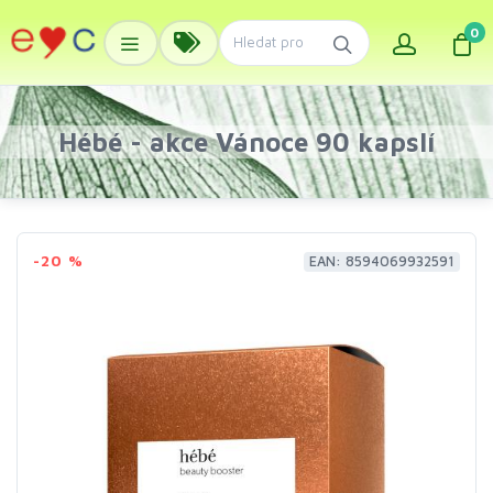
0
Hébé - akce Vánoce 90 kapslí
-20 %
EAN: 8594069932591