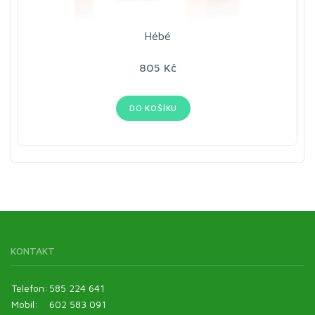
Hébé
805 Kč
DO KOŠÍKU
KONTAKT
Telefon:
585 224 641
Mobil:
602 583 091